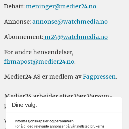
Debatt:
meninger@medier24.no
Annonse:
annonse@watchmedia.no
Abonnement:
m24@watchmedia.no
For andre henvendelser,
firmapost@medier24.no
.
Medier24 AS er medlem av
Fagpressen
.
Medier24 arbeider etter Vær Varsom-
Dine valg:
plakatens regler for god presseskikk.
Vi bruker KI-verktøy som ChatGPT,
Informasjonskapsler og personvern
For å gi deg relevante annonser på vårt nettsted bruker vi