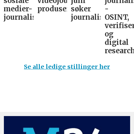
sosiale
videojournalist/podkast-
juni
journali
medier-
produsent
søker
-
journalist
journalist
OSINT,
verifise
og
digital
research
Se alle ledige stillinger her