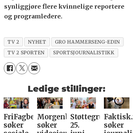
synliggjøre flere kvinnelige reportere
og programledere.
TV 2
NYHET
GRO HAMMERSENG-EDIN
TV 2 SPORTEN
SPORTSJOURNALISTIKK
Ledige stillinger:
FriFagbevegelse
Morgenbladet
Støttegruppa
Faktisk
søker
søker
25.
søker