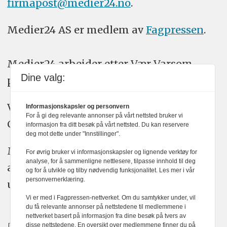
firmapost@medier24.no
.
Medier24 AS er medlem av
Fagpressen
.
Medier24 arbeider etter Vær Varsom-
Dine valg:
plakatens regler for god presseskikk.
Vi bruker KI-verktøy som ChatGPT,
Informasjonskapsler og personvern
For å gi deg relevante annonser på vårt nettsted bruker vi
Claude, og Gemini i journalistikken vår.
informasjon fra ditt besøk på vårt nettsted. Du kan reservere
deg mot dette under "Innstillinger".
Medier24s redaksjon har alltid det fulle
For øvrig bruker vi informasjonskapsler og lignende verktøy for
analyse, for å sammenligne nettlesere, tilpasse innhold til deg
ansvar for publisert innhold, med eller
og for å utvikle og tilby nødvendig funksjonalitet. Les mer i vår
personvernerklæring.
uten bruk av kunstig intelligens.
Vi er med i Fagpressen-nettverket. Om du samtykker under, vil
du få relevante annonser på nettstedene til medlemmene i
nettverket basert på informasjon fra dine besøk på tvers av
disse nettstedene. En oversikt over medlemmene finner du på