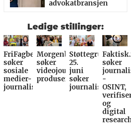
advokatbransjen
Ledige stillinger:
FriFagbevegelse
Morgenbladet
Støttegruppa
Faktisk
søker
søker
25.
søker
sosiale
videojournalist/podkast-
juni
journali
medier-
produsent
søker
-
journalist
journalist
OSINT,
verifise
og
digital
research