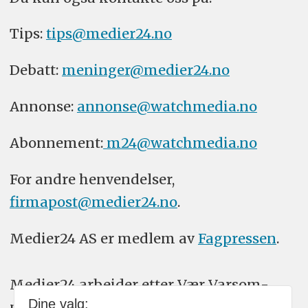
Tips:
tips@medier24.no
Debatt:
meninger@medier24.no
Annonse:
annonse@watchmedia.no
Abonnement:
m24@watchmedia.no
For andre henvendelser,
firmapost@medier24.no
.
Medier24 AS er medlem av
Fagpressen
.
Medier24 arbeider etter Vær Varsom-
Dine valg:
plakatens regler for god presseskikk.