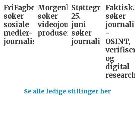
FriFagbevegelse
Morgenbladet
Støttegruppa
Faktisk
søker
søker
25.
søker
sosiale
videojournalist/podkast-
juni
journali
medier-
produsent
søker
-
journalist
journalist
OSINT,
verifise
og
digital
research
Se alle ledige stillinger her