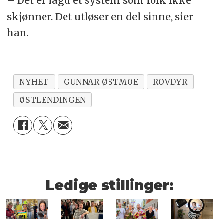
– Det er lagd et system som folk ikke
skjønner. Det utløser en del sinne, sier
han.
NYHET
GUNNAR ØSTMOE
ROVDYR
ØSTLENDINGEN
Ledige stillinger: