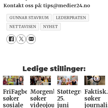
Kontakt oss på: tips@medier24.no
GUNNAR STAVRUM
LEDERPRATEN
NETTAVISEN
NYHET
Ledige stillinger:
FriFagbevegelse
Morgenbladet
Støttegruppa
Faktisk
søker
søker
25.
søker
sosiale
videojournalist/podkast-
juni
journali