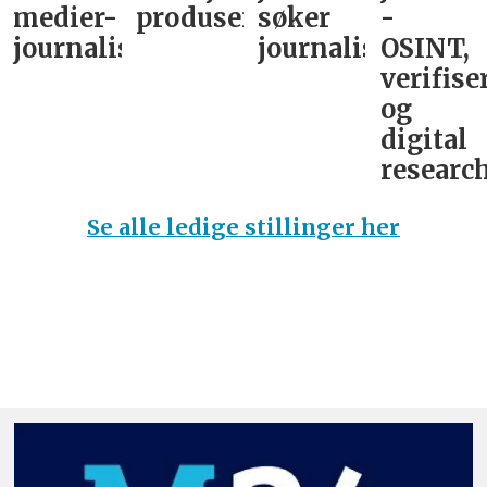
medier-
produsent
søker
-
journalist
journalist
OSINT,
verifise
og
digital
research
Se alle ledige stillinger her