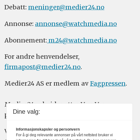
Debatt:
meninger@medier24.no
Annonse:
annonse@watchmedia.no
Abonnement:
m24@watchmedia.no
For andre henvendelser,
firmapost@medier24.no
.
Medier24 AS er medlem av
Fagpressen
.
Medier24 arbeider etter Vær Varsom-
Dine valg:
plakatens regler for god presseskikk.
Informasjonskapsler og personvern
Vi bruker KI-verktøy som ChatGPT,
For å gi deg relevante annonser på vårt nettsted bruker vi