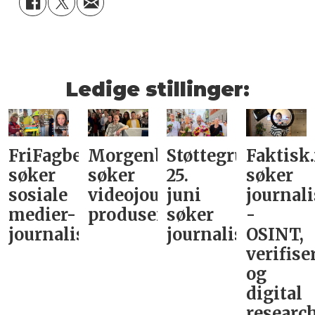
Ledige stillinger:
FriFagbevegelse
Morgenbladet
Støttegruppa
Faktisk
søker
søker
25.
søker
sosiale
videojournalist/podkast-
juni
journali
medier-
produsent
søker
-
journalist
journalist
OSINT,
verifise
og
digital
research