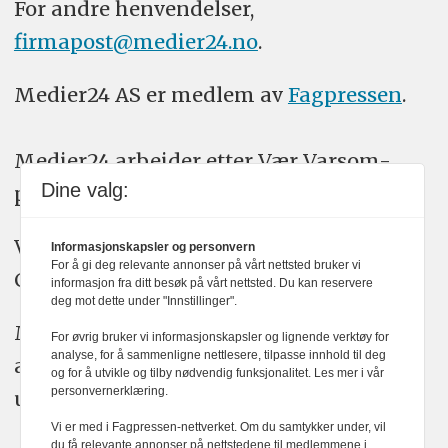
For andre henvendelser,
firmapost@medier24.no
.
Medier24 AS er medlem av
Fagpressen
.
Medier24 arbeider etter Vær Varsom-
Dine valg:
plakatens regler for god presseskikk.
Vi bruker KI-verktøy som ChatGPT,
Informasjonskapsler og personvern
For å gi deg relevante annonser på vårt nettsted bruker vi
Claude, og Gemini i journalistikken vår.
informasjon fra ditt besøk på vårt nettsted. Du kan reservere
deg mot dette under "Innstillinger".
Medier24s redaksjon har alltid det fulle
For øvrig bruker vi informasjonskapsler og lignende verktøy for
analyse, for å sammenligne nettlesere, tilpasse innhold til deg
ansvar for publisert innhold, med eller
og for å utvikle og tilby nødvendig funksjonalitet. Les mer i vår
personvernerklæring.
uten bruk av kunstig intelligens.
Vi er med i Fagpressen-nettverket. Om du samtykker under, vil
du få relevante annonser på nettstedene til medlemmene i