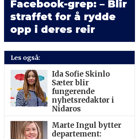
Facebook-grep: – Blir
straffet for å rydde
opp i deres reir
Les også:
Ida Sofie Skinlo
Sæter blir
fungerende
nyhetsredaktør i
Nidaros
Marte Ingul bytter
departement: