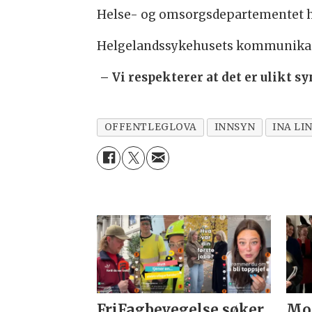
Helse- og omsorgsdepartementet har 
Helgelandssykehusets kommunikasjons
– Vi respekterer at det er ulikt sy
OFFENTLEGLOVA
INNSYN
INA LI
FriFagbevegelse søker
Mor