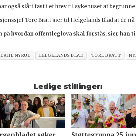
også slått fast i et brev til sykehuset at begrunnel
sjef Tore Bratt sier til Helgelands Blad at de nå v
n på hvordan offentleglova skal forstås, sier han ti
NDAHL NYRUD
HELGELANDS BLAD
TORE BRATT
NY
Ledige stillinger:
genbladet søker
Støttegruppa 25. jun