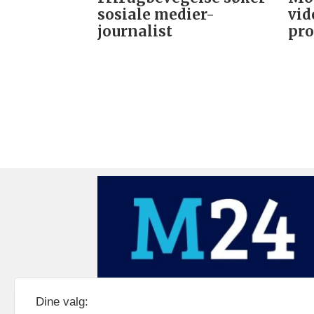
sosiale medier-
vid
journalist
pro
Medier24 drives av Medier24 AS.
Dine valg:
Organisasjonsnummer: 815 450 132