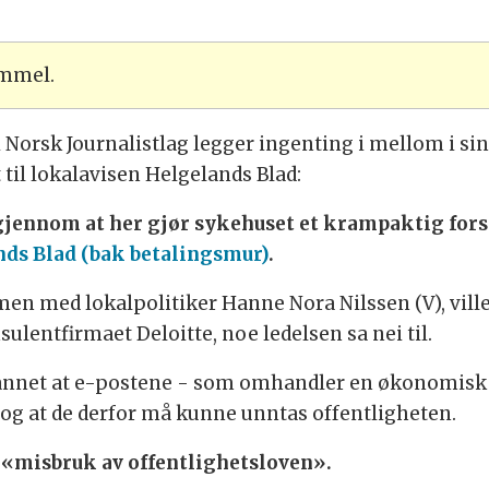
ammel.
i Norsk Journalistlag legger ingenting i mellom i sin
il lokalavisen Helgelands Blad:
gjennom at her gjør sykehuset et krampaktig fo
ds Blad (bak betalingsmur)
.
en med lokalpolitiker Hanne Nora Nilssen (V), vill
lentfirmaet Deloitte, noe ledelsen sa nei til.
nnet at e-postene - som omhandler en økonomisk an
og at de derfor må kunne unntas offentligheten.
«misbruk av offentlighetsloven».