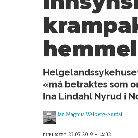
innsynsn
krampak
hemmel
Helgelandssykehuset 
«må betraktes som or
Ina Lindahl Nyrud i N
Jan Magnus
Weiberg-Aurdal
23.07.2019 - 14:32
PUBLISERT