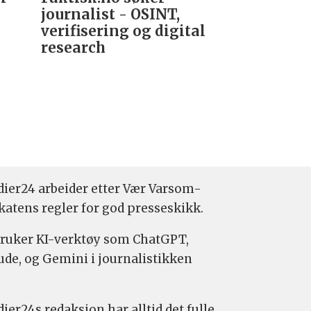
journalist - OSINT,
nyhetsred
verifisering og digital
research­
ier24 arbeider etter Vær Varsom-
katens regler for god presseskikk.
bruker KI-verktøy som ChatGPT,
ude, og Gemini i journalistikken
ier24s redaksjon har alltid det fulle