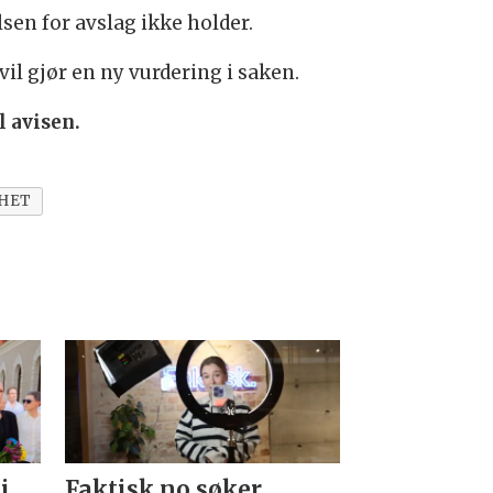
sen for avslag ikke holder.
il gjør en ny vurdering i saken.
l avisen.
HET
i
Faktisk.no søker
Forsvarets