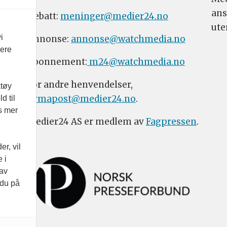
ans
Debatt:
meninger@medier24.no
ute
i
Annonse:
annonse@watchmedia.no
vere
Abonnement:
m24@watchmedia.no
For andre henvendelser,
ktøy
firmapost@medier24.no
.
d til
es mer
Medier24 AS er medlem av
Fagpressen
.
r, vil
 i
 av
 du på