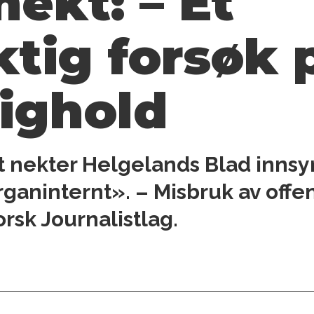
ekt: – Et
tig forsøk 
ighold
nekter Helgelands Blad innsyn 
ganinternt». – Misbruk av offen
orsk Journalistlag.