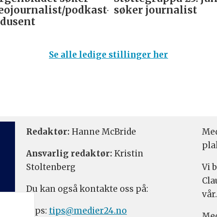
eojournalist/podkast-
søker journalist
dusent
Se alle ledige stillinger her
Redaktør:
Hanne McBride
Med
pla
Ansvarlig redaktør:
Kristin
Stoltenberg
Vi 
Cla
Du kan også kontakte oss på:
vår.
Tips:
tips@medier24.no
Med