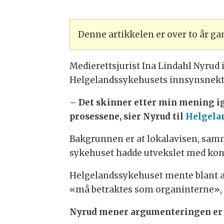
Denne artikkelen er over to år g
Medierettsjurist Ina Lindahl Nyrud 
Helgelandssykehusets innsynsnekt t
– Det skinner etter min mening i
prosessene, sier Nyrud til
Helgelan
Bakgrunnen er at lokalavisen, samm
sykehuset hadde utvekslet med konsu
Helgelandssykehuset mente blant a
«må betraktes som organinterne», 
Nyrud mener argumenteringen er 