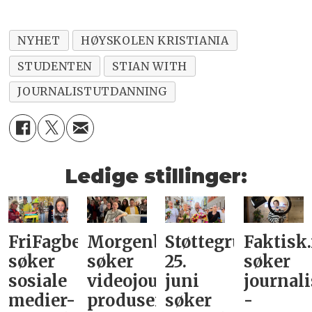
NYHET
HØYSKOLEN KRISTIANIA
STUDENTEN
STIAN WITH
JOURNALISTUTDANNING
Ledige stillinger:
FriFagbevegelse
Morgenbladet
Støttegruppa
Faktisk
søker
søker
25.
søker
sosiale
videojournalist/podkast-
juni
journali
medier-
produsent
søker
-