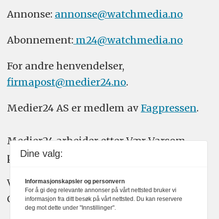
Annonse:
annonse@watchmedia.no
Abonnement:
m24@watchmedia.no
For andre henvendelser,
firmapost@medier24.no
.
Medier24 AS er medlem av
Fagpressen
.
Medier24 arbeider etter Vær Varsom-
Dine valg:
plakatens regler for god presseskikk.
Vi bruker KI-verktøy som ChatGPT,
Informasjonskapsler og personvern
For å gi deg relevante annonser på vårt nettsted bruker vi
Claude, og Gemini i journalistikken vår.
informasjon fra ditt besøk på vårt nettsted. Du kan reservere
deg mot dette under "Innstillinger".