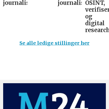
journalist
journalist
OSINT,
verifise
og
digital
research
Se alle ledige stillinger her