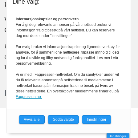
Dine valg:
plakatens regler for god presseskikk.
Vi bruker KI-verktøy som ChatGPT,
Informasjonskapsler og personvern
For å gi deg relevante annonser på vårt nettsted bruker vi
Claude, og Gemini i journalistikken vår.
informasjon fra ditt besøk på vårt nettsted. Du kan reservere
deg mot dette under "Innstillinger".
Medier24s redaksjon har alltid det fulle
For øvrig bruker vi informasjonskapsler og lignende verktøy for
analyse, for å sammenligne nettlesere, tilpasse innhold til deg
ansvar for publisert innhold, med eller
og for å utvikle og tilby nødvendig funksjonalitet. Les mer i vår
personvernerklæring.
uten bruk av kunstig intelligens.
Vi er med i Fagpressen-nettverket. Om du samtykker under, vil
du få relevante annonser på nettstedene til medlemmene i
nettverket basert på informasjon fra dine besøk på tvers av
disse nettstedene. En oversikt over medlemmene finner du på
Fagpressen.no.
Avvis alle
Godta valgte
Innstillinger
Powered by Labrador CMS
Innstillinger