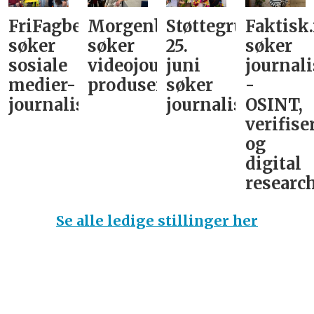
FriFagbevegelse
Morgenbladet
Støttegruppa
Faktisk
søker
søker
25.
søker
sosiale
videojournalist/podkast-
juni
journali
medier-
produsent
søker
-
journalist
journalist
OSINT,
verifise
og
digital
research
Se alle ledige stillinger her