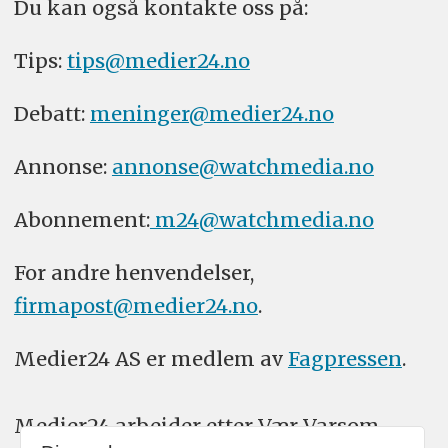
Du kan også kontakte oss på:
Tips:
tips@medier24.no
Debatt:
meninger@medier24.no
Annonse:
annonse@watchmedia.no
Abonnement:
m24@watchmedia.no
For andre henvendelser,
firmapost@medier24.no
.
Medier24 AS er medlem av
Fagpressen
.
Medier24 arbeider etter Vær Varsom-