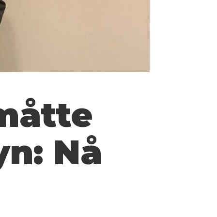
måtte
yn: Nå