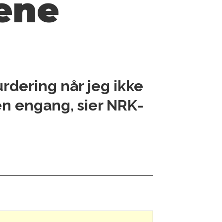
ene
vurdering når jeg ikke
en engang, sier NRK-