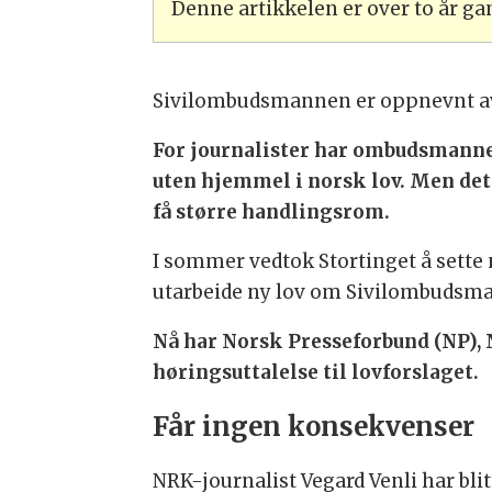
Denne artikkelen er over to år g
Sivilombudsmannen er oppnevnt av S
For journalister har ombudsmann
uten hjemmel i norsk lov. Men det 
få større handlingsrom.
I sommer vedtok Stortinget å sette n
utarbeide ny lov om Sivilombudsm
Nå har Norsk Presseforbund (NP),
høringsuttalelse til lovforslaget.
Får ingen konsekvenser
NRK-journalist Vegard Venli har bli