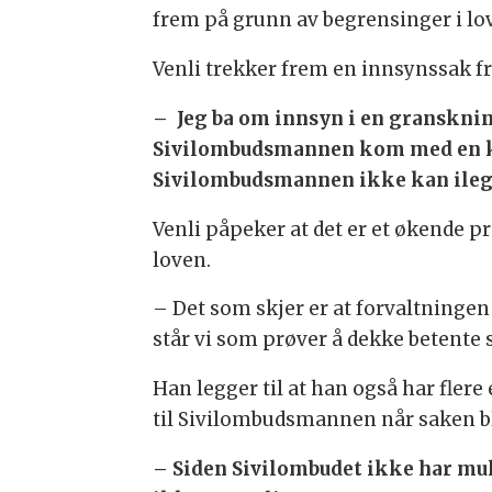
frem på grunn av begrensinger i lo
Venli trekker frem en innsynssak fr
– Jeg ba om innsyn i en gransknin
Sivilombudsmannen kom med en kri
Sivilombudsmannen ikke kan ilegge
Venli påpeker at det er et økende p
loven.
– Det som skjer er at forvaltningen
står vi som prøver å dekke betente
Han legger til at han også har fle
til Sivilombudsmannen når saken bl
– Siden Sivilombudet ikke har muli