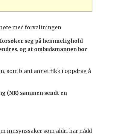
 møte med forvaltningen.
 forsøker seg på hemmelighold
må endres, og at ombudsmannen bør
on, som blant annet fikk i oppdrag å
ing (NR) sammen sendt en
r om innsynssaker som aldri har nådd