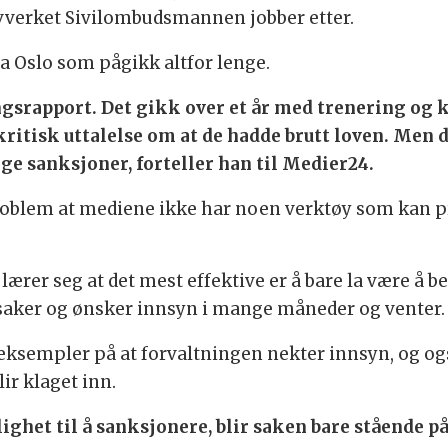
vverket Sivilombudsmannen jobber etter.
a Oslo som pågikk altfor lenge.
gsrapport. Det gikk over et år med trenering og 
tisk uttalelse om at de hadde brutt loven. Men d
 sanksjoner, forteller han til Medier24.
roblem at mediene ikke har noen verktøy som kan pr
 lærer seg at det mest effektive er å bare la være å 
 saker og ønsker innsyn i mange måneder og venter.
re eksempler på at forvaltningen nekter innsyn, og 
ir klaget inn.
ghet til å sanksjonere, blir saken bare stående på 