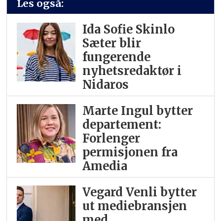
Les også:
Ida Sofie Skinlo
Sæter blir
fungerende
nyhetsredaktør i
Nidaros
Marte Ingul bytter
departement:
Forlenger
permisjonen fra
Amedia
Vegard Venli bytter
ut mediebransjen
med