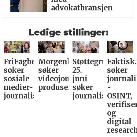
advokatbransjen
Ledige stillinger:
FriFagbevegelse
Morgenbladet
Støttegruppa
Faktisk
søker
søker
25.
søker
sosiale
videojournalist/podkast-
juni
journali
medier-
produsent
søker
-
journalist
journalist
OSINT,
verifise
og
digital
research