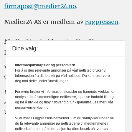
firmapost@medier24.no
.
Medier24 AS er medlem av
Fagpressen
.
Medier24 arbeider etter Vær Varsom-
Dine valg:
plakatens regler for god presseskikk.
Informasjonskapsler og personvern
Vi bruker KI-verktøy som ChatGPT,
For å gi deg relevante annonser på vårt nettsted bruker vi
Claude, og Gemini i journalistikken vår.
informasjon fra ditt besøk på vårt nettsted. Du kan reservere
deg mot dette under "Innstillinger".
Medier24s redaksjon har alltid det fulle
For øvrig bruker vi informasjonskapsler og lignende verktøy for
analyse, for å sammenligne nettlesere, tilpasse innhold til deg
ansvar for publisert innhold, med eller
og for å utvikle og tilby nødvendig funksjonalitet. Les mer i vår
personvernerklæring.
uten bruk av kunstig intelligens.
Vi er med i Fagpressen-nettverket. Om du samtykker under, vil
du få relevante annonser på nettstedene til medlemmene i
nettverket basert på informasjon fra dine besøk på tvers av