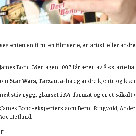
 seg enten en film, en filmserie, en artist, eller and
James Bond. Men agent 007 får æren av å «starte ball
r om
Star Wars,
Tarzan,
a-ha
og andre kjente og kjær
 med stiv rygg, glanset i A4-format og er et såkal
v «James Bond-eksperter» som Bernt Ringvold, Anders
Moe Hetland.
r