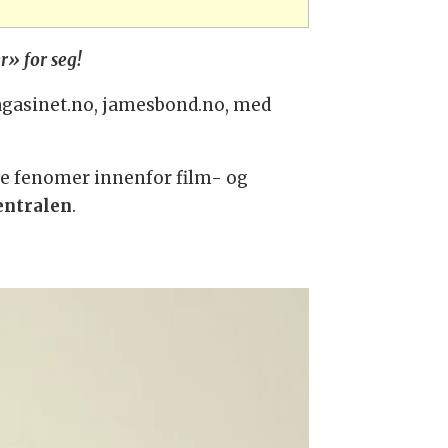
r» for seg!
agasinet.no, jamesbond.no, med
le fenomer innenfor film- og
entralen
.