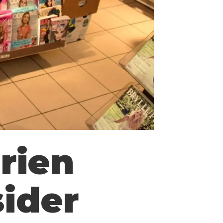
rien
sider