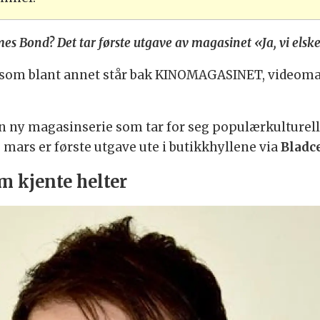
es Bond? Det tar første utgave av magasinet «Ja, vi elske
g, som blant annet står bak KINOMAGASINET, videom
n ny magasinserie som tar for seg populærkulturel
 mars er første utgave ute i butikkhyllene via
Bladc
 kjente helter