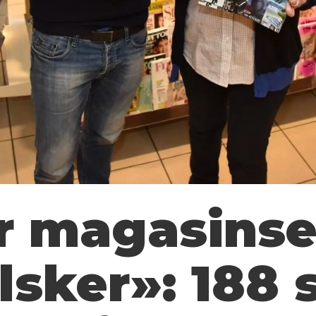
r magasinse
elsker»: 188 