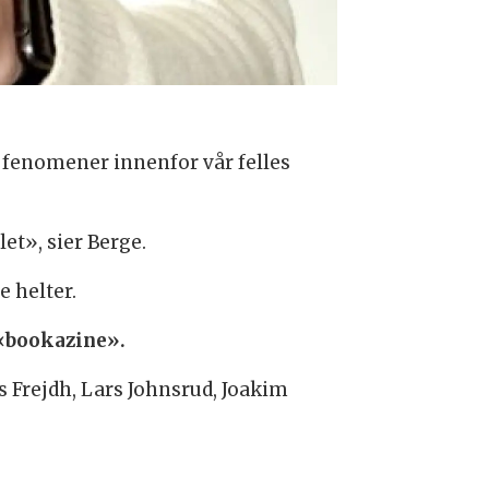
re fenomener innenfor vår felles
et», sier Berge.
e helter.
t «bookazine».
 Frejdh, Lars Johnsrud, Joakim