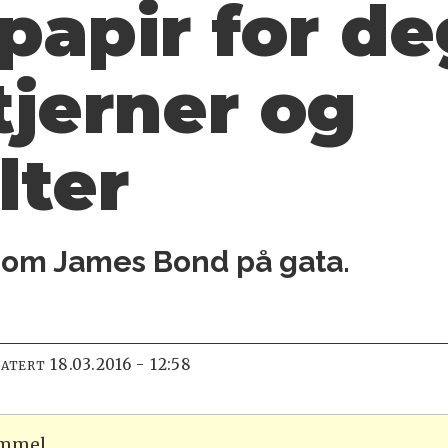
 papir for d
tjerner og
lter
 om James Bond på gata.
18.03.2016 - 12:58
DATERT
ammel.