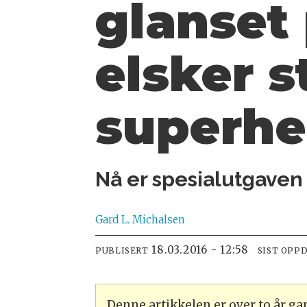
glanset
elsker s
superhe
Nå er spesialutgaven
Gard L.
Michalsen
18.03.2016 - 12:58
PUBLISERT
SIST OPP
Denne artikkelen er over to år g