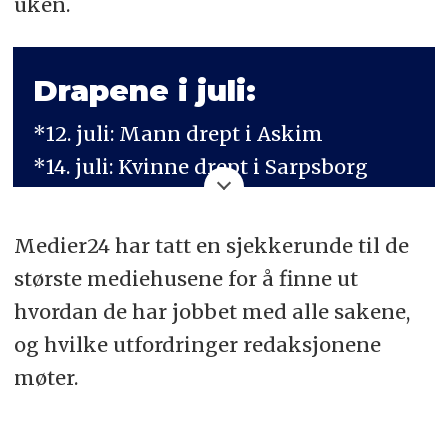
uken.
Drapene i juli:
*12. juli: Mann drept i Askim
*14. juli: Kvinne drept i Sarpsborg
*19. juli: To barn drept i Lørenskog
*20. juli: Kvinne drept på Askøy
Medier24 har tatt en sjekkerunde til de
største mediehusene for å finne ut
hvordan de har jobbet med alle sakene,
og hvilke utfordringer redaksjonene
møter.