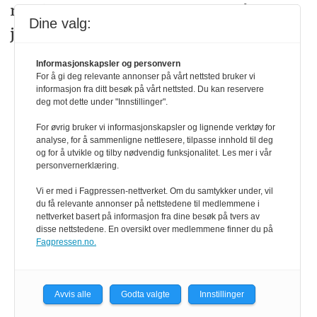
redaksjonen stiller disse spørsmålene til
Dine valg:
journalistene.
Informasjonskapsler og personvern
For å gi deg relevante annonser på vårt nettsted bruker vi
informasjon fra ditt besøk på vårt nettsted. Du kan reservere
deg mot dette under "Innstillinger".
SARAH SØRHEIM
NYHET
For øvrig bruker vi informasjonskapsler og lignende verktøy for
TROND OLAV SKRUNES
analyse, for å sammenligne nettlesere, tilpasse innhold til deg
og for å utvikle og tilby nødvendig funksjonalitet. Les mer i vår
MORTEN ANDERSEN
MARIUS TETLIE
personvernerklæring.
KRIMJOURNALISTIKK
Vi er med i Fagpressen-nettverket. Om du samtykker under, vil
du få relevante annonser på nettstedene til medlemmene i
KARIANNE SOLBRÆKKE
nettverket basert på informasjon fra dine besøk på tvers av
disse nettstedene. En oversikt over medlemmene finner du på
JAN THOMAS HOLMLUND
Fagpressen.no.
NYHETSJOURNALISTIKK
Avvis alle
Godta valgte
Innstillinger