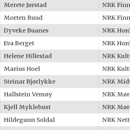
Merete Jørstad
NRK Fin
Morten Ruud
NRK Fin
Dyveke Buanes
NRK Hor
Eva Berget
NRK Hor
Helene Hillestad
NRK Kult
Marius Hoel
NRK Kult
Steinar Bjørlykke
NRK Mid
Hallstein Vemøy
NRK Mør
Kjell Myklebust
NRK Mør
Hildegunn Soldal
NRK Nett