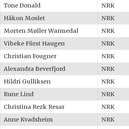
Tone Donald
NRK
Håkon Moslet
NRK
Morten Møller Warmedal
NRK
Vibeke Fürst Haugen
NRK
Christian Fougner
NRK
Alexandra Beverfjord
NRK
Hildri Gulliksen
NRK
Rune Lind
NRK
Christina Rezk Resar
NRK
Anne Kvadsheim
NRK