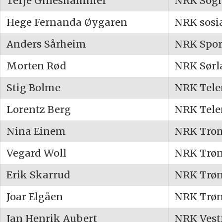
Terje Gilleshammer
NRK Sogn
Hege Fernanda Øygaren
NRK sosi
Anders Sårheim
NRK Spor
Morten Rød
NRK Sørl
Stig Bolme
NRK Tel
Lorentz Berg
NRK Tel
Nina Einem
NRK Tro
Vegard Woll
NRK Trøn
Erik Skarrud
NRK Trøn
Joar Elgåen
NRK Trøn
Jan Henrik Aubert
NRK Vest