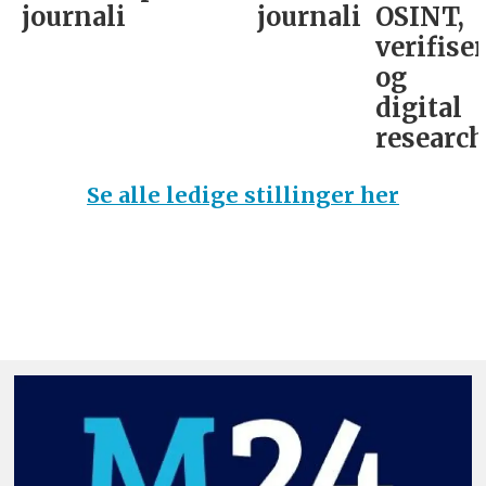
journalist
journalist
OSINT,
verifise
og
digital
research­
Se alle ledige stillinger her