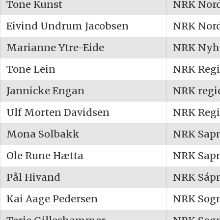
Tone Kunst
NRK Nor
Eivind Undrum Jacobsen
NRK Nor
Marianne Ytre-Eide
NRK Nyh
Tone Lein
NRK Regi
Jannicke Engan
NRK regi
Ulf Morten Davidsen
NRK Regi
Mona Solbakk
NRK Sap
Ole Rune Hætta
NRK Sap
Pål Hivand
NRK Sáp
Kai Aage Pedersen
NRK Sogn