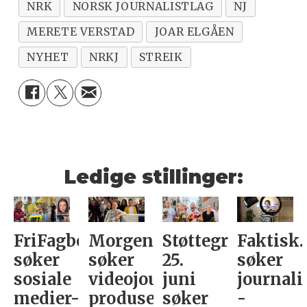
NRK
NORSK JOURNALISTLAG
NJ
MERETE VERSTAD
JOAR ELGÅEN
NYHET
NRKJ
STREIK
Ledige stillinger:
FriFagbevegelse
Morgenbladet
Støttegruppa
Faktisk.
søker
søker
25.
søker
sosiale
videojournalist/podkast-
juni
journali
medier-
produsent
søker
-