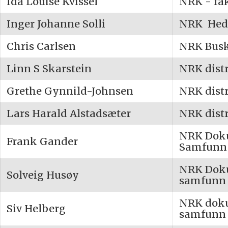
Ida Louise Kvissel
NRK - fa
Inger Johanne Solli
NRK Hed
Chris Carlsen
NRK Bus
Linn S Skarstein
NRK distr
Grethe Gynnild-Johnsen
NRK distr
Lars Harald Alstadsæter
NRK distr
NRK Dok
Frank Gander
Samfunn
NRK Dok
Solveig Husøy
samfunn
NRK dok
Siv Helberg
samfunn