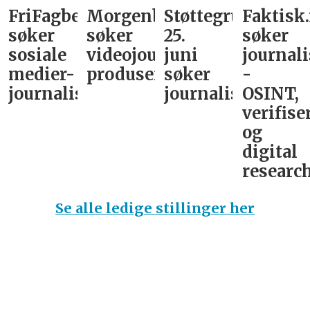
FriFagbevegelse
Morgenbladet
Støttegruppa
Faktisk
søker
søker
25.
søker
sosiale
videojournalist/podkast-
juni
journali
medier-
produsent
søker
-
journalist
journalist
OSINT,
verifise
og
digital
research
Se alle ledige stillinger her