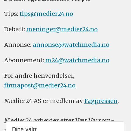
Tips:
tips@medier24.no
Debatt:
meninger@medier24.no
Annonse:
annonse@watchmedia.no
Abonnement:
m24@watchmedia.no
For andre henvendelser,
firmapost@medier24.no
.
Medier24 AS er medlem av
Fagpressen
.
Medier24 arbeider etter Vær Varsom-
Dine valg:
plakatens regler for god presseskikk.