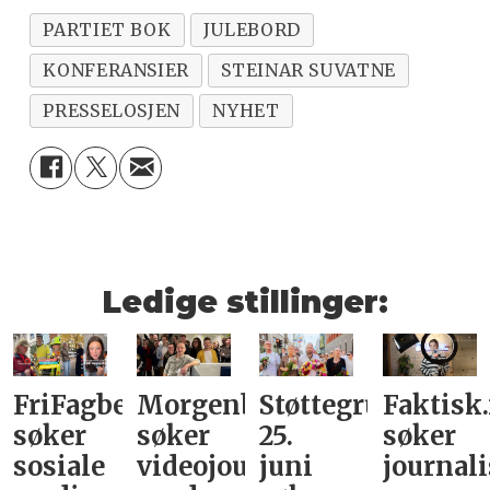
PARTIET BOK
JULEBORD
KONFERANSIER
STEINAR SUVATNE
PRESSELOSJEN
NYHET
Ledige stillinger:
FriFagbevegelse
Morgenbladet
Støttegruppa
Faktisk
søker
søker
25.
søker
sosiale
videojournalist/podkast-
juni
journali