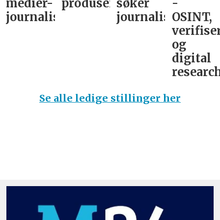
medier-
produsent
søker
-
journalist
journalist
OSINT,
verifise
og
digital
research
Se alle ledige stillinger her