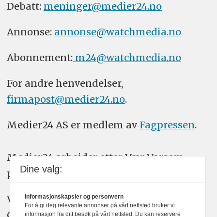
Debatt:
meninger@medier24.no
Annonse:
annonse@watchmedia.no
Abonnement:
m24@watchmedia.no
For andre henvendelser,
firmapost@medier24.no
.
Medier24 AS er medlem av
Fagpressen
.
Medier24 arbeider etter Vær Varsom-
Dine valg:
plakatens regler for god presseskikk.
Vi bruker KI-verktøy som ChatGPT,
Informasjonskapsler og personvern
For å gi deg relevante annonser på vårt nettsted bruker vi
Claude, og Gemini i journalistikken vår.
informasjon fra ditt besøk på vårt nettsted. Du kan reservere