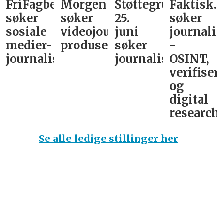
FriFagbevegelse
Morgenbladet
Støttegruppa
Faktisk
søker
søker
25.
søker
sosiale
videojournalist/podkast-
juni
journali
medier-
produsent
søker
-
journalist
journalist
OSINT,
verifise
og
digital
research
Se alle ledige stillinger her