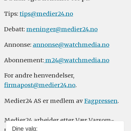
Tips:
tips@medier24.no
Debatt:
meninger@medier24.no
Annonse:
annonse@watchmedia.no
Abonnement:
m24@watchmedia.no
For andre henvendelser,
firmapost@medier24.no
.
Medier24 AS er medlem av
Fagpressen
.
Medier24 arbeider etter Vær Varsom-
Dine valg:
plakatens regler for god presseskikk.