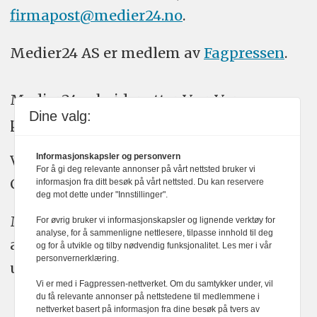
firmapost@medier24.no
.
Medier24 AS er medlem av
Fagpressen
.
Medier24 arbeider etter Vær Varsom-
Dine valg:
plakatens regler for god presseskikk.
Informasjonskapsler og personvern
Vi bruker KI-verktøy som ChatGPT,
For å gi deg relevante annonser på vårt nettsted bruker vi
Claude, og Gemini i journalistikken vår.
informasjon fra ditt besøk på vårt nettsted. Du kan reservere
deg mot dette under "Innstillinger".
Medier24s redaksjon har alltid det fulle
For øvrig bruker vi informasjonskapsler og lignende verktøy for
analyse, for å sammenligne nettlesere, tilpasse innhold til deg
ansvar for publisert innhold, med eller
og for å utvikle og tilby nødvendig funksjonalitet. Les mer i vår
personvernerklæring.
uten bruk av kunstig intelligens.
Vi er med i Fagpressen-nettverket. Om du samtykker under, vil
du få relevante annonser på nettstedene til medlemmene i
nettverket basert på informasjon fra dine besøk på tvers av