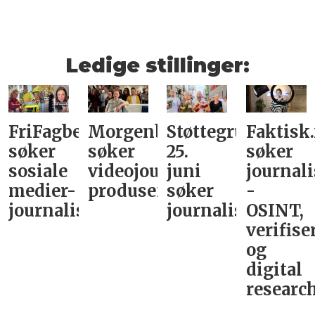
Ledige stillinger:
FriFagbevegelse
Morgenbladet
Støttegruppa
Faktisk
søker
søker
25.
søker
sosiale
videojournalist/podkast-
juni
journali
medier-
produsent
søker
-
journalist
journalist
OSINT,
verifise
og
digital
research