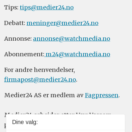
Tips:
tips@medier24.no
Debatt:
meninger@medier24.no
Annonse:
annonse@watchmedia.no
Abonnement:
m24@watchmedia.no
For andre henvendelser,
firmapost@medier24.no
.
Medier24 AS er medlem av
Fagpressen
.
Medier24 arbeider etter Vær Varsom-
Dine valg:
plakatens regler for god presseskikk.