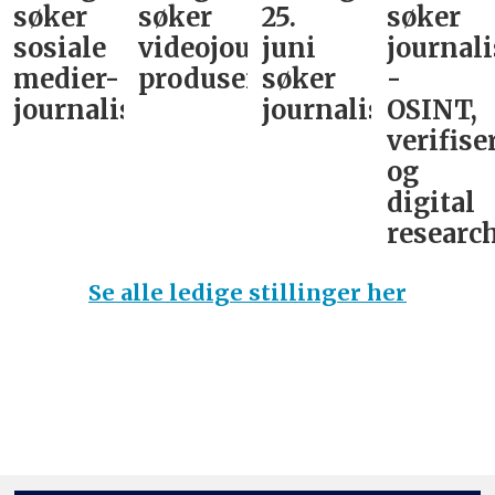
søker
søker
25.
søker
sosiale
videojournalist/podkast-
juni
journali
medier-
produsent
søker
-
journalist
journalist
OSINT,
verifise
og
digital
research
Se alle ledige stillinger her