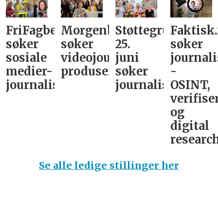
FriFagbevegelse
Morgenbladet
Støttegruppa
Faktisk
søker
søker
25.
søker
sosiale
videojournalist/podkast-
juni
journali
medier-
produsent
søker
-
journalist
journalist
OSINT,
verifise
og
digital
research
Se alle ledige stillinger her