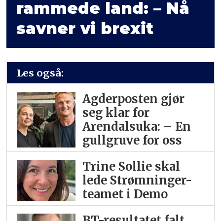
rammede land: – Nå
savner vi brexit
Les også:
Agderposten gjør
seg klar for
Arendalsuka: – En
gullgruve for oss
Trine Sollie skal
lede Strømninger-
teamet i Demo
BT-resultatet falt