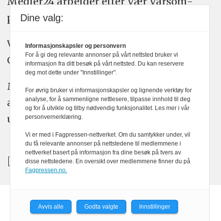
Medier24 arbeider etter Vær Varsom-
plakatens regler for god presseskikk.
Dine valg:
Vi bruker KI-verktøy som ChatGPT,
Informasjonskapsler og personvern
For å gi deg relevante annonser på vårt nettsted bruker vi
Claude, og Gemini i journalistikken vår.
informasjon fra ditt besøk på vårt nettsted. Du kan reservere
deg mot dette under "Innstillinger".
Medier24s redaksjon har alltid det fulle
For øvrig bruker vi informasjonskapsler og lignende verktøy for
analyse, for å sammenligne nettlesere, tilpasse innhold til deg
ansvar for publisert innhold, med eller
og for å utvikle og tilby nødvendig funksjonalitet. Les mer i vår
uten bruk av kunstig intelligens.
personvernerklæring.
Vi er med i Fagpressen-nettverket. Om du samtykker under, vil
du få relevante annonser på nettstedene til medlemmene i
nettverket basert på informasjon fra dine besøk på tvers av
disse nettstedene. En oversikt over medlemmene finner du på
Fagpressen.no.
Avvis alle
Godta valgte
Innstillinger
Powered by Labrador CMS