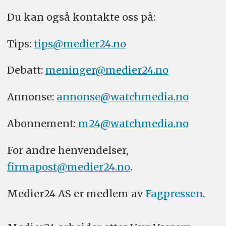
Du kan også kontakte oss på:
Tips:
tips@medier24.no
Debatt:
meninger@medier24.no
Annonse:
annonse@watchmedia.no
Abonnement:
m24@watchmedia.no
For andre henvendelser,
firmapost@medier24.no
.
Medier24 AS er medlem av
Fagpressen
.