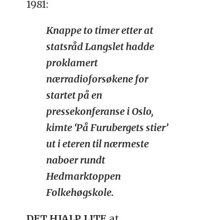
1981:
Knappe to timer etter at
statsråd Langslet hadde
proklamert
nærradioforsøkene for
startet på en
pressekonferanse i Oslo,
kimte ‘På Furubergets stier’
ut i eteren til nærmeste
naboer rundt
Hedmarktoppen
Folkehøgskole.
DET HJALP LITE
at