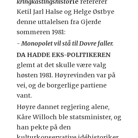
kringkastingshisto
rie
refererer
Ketil Jarl Halse og Helge Østbye
denne uttalelsen fra Gjerde
sommeren 1981:
-
Monopolet vil stå til Dovre faller.
DA HADDE EKS-POLITIKEREN
glemt at det skulle være valg
høsten 1981. Høyrevinden var på
vei, og de borgerlige partiene
vant.
Høyre dannet regjering alene,
Kåre Willoch ble statsminister, og
han pekte på den
kulturkonservative idéhistoriker