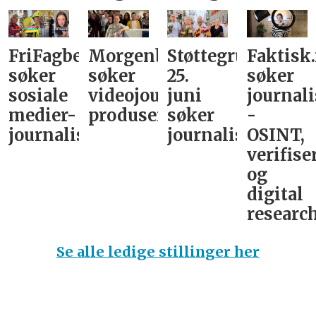
FriFagbevegelse
Morgenbladet
Støttegruppa
Faktisk
søker
søker
25.
søker
sosiale
videojournalist/podkast-
juni
journali
medier-
produsent
søker
-
journalist
journalist
OSINT,
verifise
og
digital
research
Se alle ledige stillinger her