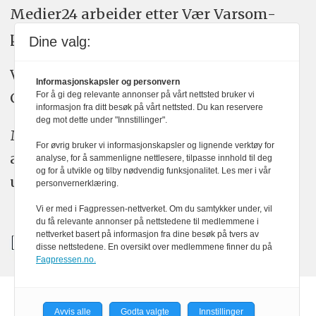
Medier24 arbeider etter Vær Varsom-
plakatens regler for god presseskikk.
Dine valg:
Vi bruker KI-verktøy som ChatGPT,
Informasjonskapsler og personvern
Claude, og Gemini i journalistikken vår.
For å gi deg relevante annonser på vårt nettsted bruker vi
informasjon fra ditt besøk på vårt nettsted. Du kan reservere
deg mot dette under "Innstillinger".
Medier24s redaksjon har alltid det fulle
For øvrig bruker vi informasjonskapsler og lignende verktøy for
ansvar for publisert innhold, med eller
analyse, for å sammenligne nettlesere, tilpasse innhold til deg
og for å utvikle og tilby nødvendig funksjonalitet. Les mer i vår
uten bruk av kunstig intelligens.
personvernerklæring.
Vi er med i Fagpressen-nettverket. Om du samtykker under, vil
du få relevante annonser på nettstedene til medlemmene i
nettverket basert på informasjon fra dine besøk på tvers av
disse nettstedene. En oversikt over medlemmene finner du på
Fagpressen.no.
Powered by Labrador CMS
Avvis alle
Godta valgte
Innstillinger