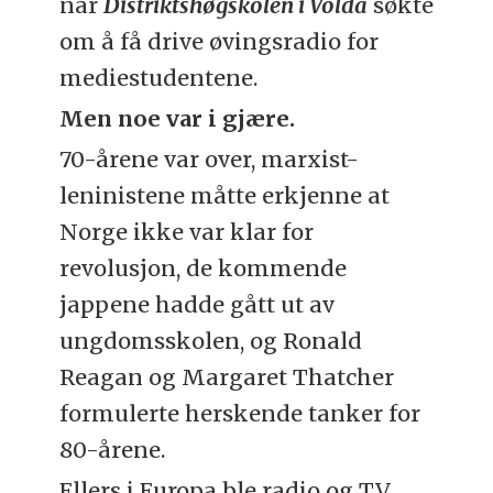
når
Distriktshøgskolen i Volda
søkte
om å få drive øvingsradio for
mediestudentene.
Men noe var i gjære.
70-årene var over, marxist-
leninistene måtte erkjenne at
Norge ikke var klar for
revolusjon, de kommende
jappene hadde gått ut av
ungdomsskolen, og Ronald
Reagan og Margaret Thatcher
formulerte herskende tanker for
80-årene.
Ellers i Europa ble radio og TV