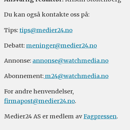
Du kan også kontakte oss på:
Tips:
tips@medier24.no
Debatt:
meninger@medier24.no
Annonse:
annonse@watchmedia.no
Abonnement:
m24@watchmedia.no
For andre henvendelser,
firmapost@medier24.no
.
Medier24 AS er medlem av
Fagpressen
.