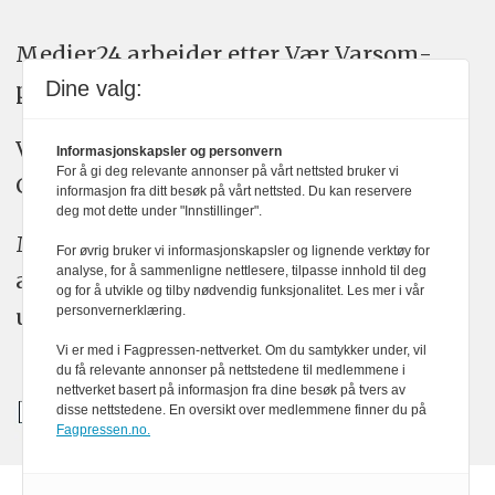
Medier24 arbeider etter Vær Varsom-
Dine valg:
plakatens regler for god presseskikk.
Vi bruker KI-verktøy som ChatGPT,
Informasjonskapsler og personvern
For å gi deg relevante annonser på vårt nettsted bruker vi
Claude, og Gemini i journalistikken vår.
informasjon fra ditt besøk på vårt nettsted. Du kan reservere
deg mot dette under "Innstillinger".
Medier24s redaksjon har alltid det fulle
For øvrig bruker vi informasjonskapsler og lignende verktøy for
analyse, for å sammenligne nettlesere, tilpasse innhold til deg
ansvar for publisert innhold, med eller
og for å utvikle og tilby nødvendig funksjonalitet. Les mer i vår
personvernerklæring.
uten bruk av kunstig intelligens.
Vi er med i Fagpressen-nettverket. Om du samtykker under, vil
du få relevante annonser på nettstedene til medlemmene i
nettverket basert på informasjon fra dine besøk på tvers av
disse nettstedene. En oversikt over medlemmene finner du på
Fagpressen.no.