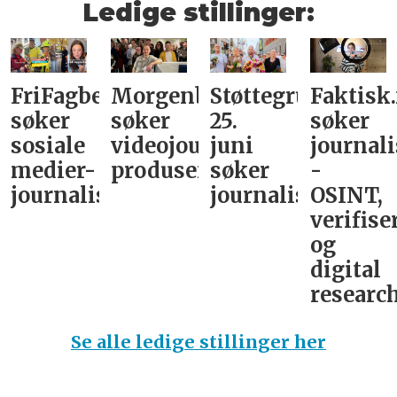
Ledige stillinger:
FriFagbevegelse
Morgenbladet
Støttegruppa
Faktisk
søker
søker
25.
søker
sosiale
videojournalist/podkast-
juni
journali
medier-
produsent
søker
-
journalist
journalist
OSINT,
verifise
og
digital
research
Se alle ledige stillinger her