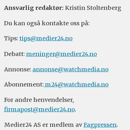
Ansvarlig redaktør:
Kristin Stoltenberg
Du kan også kontakte oss på:
Tips:
tips@medier24.no
Debatt:
meninger@medier24.no
Annonse:
annonse@watchmedia.no
Abonnement:
m24@watchmedia.no
For andre henvendelser,
firmapost@medier24.no
.
Medier24 AS er medlem av
Fagpressen
.