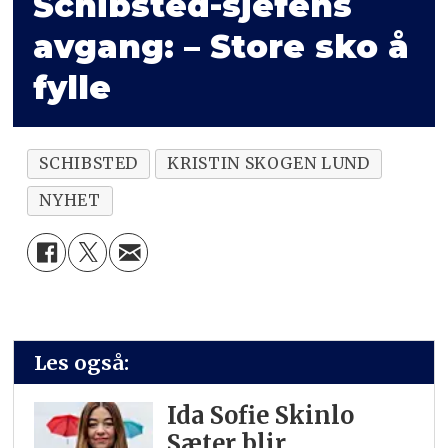
Schibsted-sjefens
avgang: – Store sko å
fylle
SCHIBSTED
KRISTIN SKOGEN LUND
NYHET
Les også:
Ida Sofie Skinlo
Sæter blir