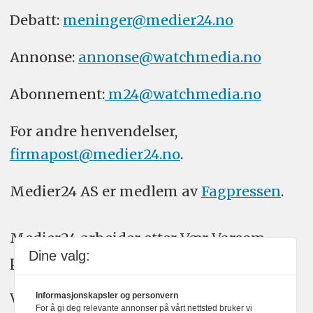
Debatt:
meninger@medier24.no
Annonse:
annonse@watchmedia.no
Abonnement:
m24@watchmedia.no
For andre henvendelser,
firmapost@medier24.no
.
Medier24 AS er medlem av
Fagpressen
.
Medier24 arbeider etter Vær Varsom-
Dine valg:
plakatens regler for god presseskikk.
Vi bruker KI-verktøy som ChatGPT,
Informasjonskapsler og personvern
For å gi deg relevante annonser på vårt nettsted bruker vi