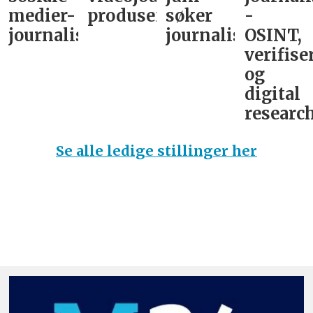
medier-
produsent
søker
-
journalist
journalist
OSINT,
verifise
og
digital
research
Se alle ledige stillinger her