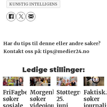
KUNSTIG INTELLIGENS
Har du tips til denne eller andre saker?
Kontakt oss på: tips@medier24.no
Ledige stillinger:
FriFagbevegelse
Morgenbladet
Støttegruppa
Faktisk
søker
søker
25.
søker
sosiale
videojournalist/podkast-
juni
journali