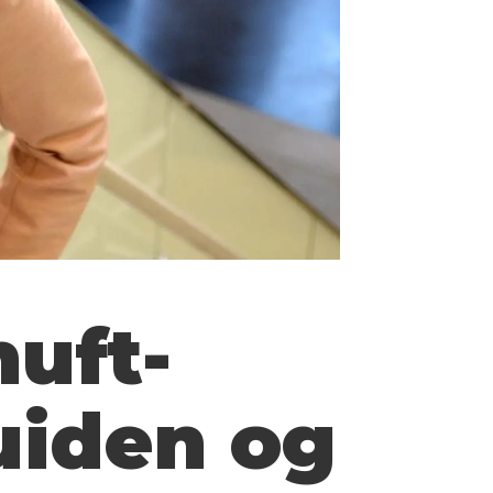
uft-
uiden og