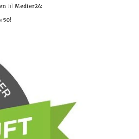
den
til
Medier24:
e 50!