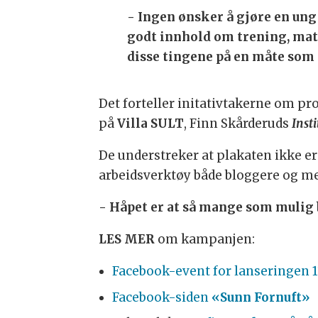
-
Ingen ønsker å gjøre en ung j
godt innhold om trening, mat,
disse tingene på en måte som e
Det forteller initativtakerne om pr
på
Villa SULT
, Finn Skårderuds
Insti
De understreker at plakaten ikke e
arbeidsverktøy både bloggere og me
- Håpet er at så mange som mulig b
LES MER
om kampanjen:
Facebook-event for lanseringen 13
Facebook-siden
«Sunn Fornuft»