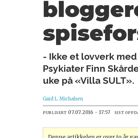
blogger
spisefor
- Ikke et lovverk med 
Psykiater Finn Skårde
uke på «Villa SULT».
Gard L.
Michalsen
07.07.2016 - 17:57
PUBLISERT
SIST OPPD
Denne artikkelen er over to år g