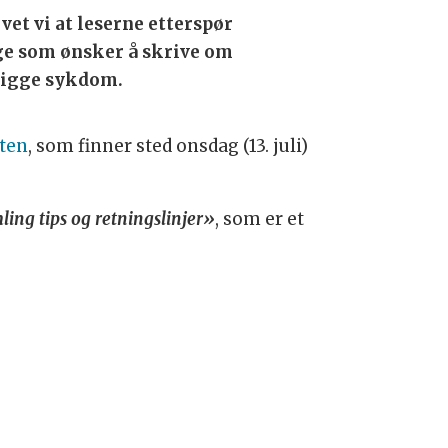
vet vi at leserne etterspør
nge som ønsker å skrive om
trigge sykdom.
aten
, som finner sted onsdag (13. juli)
ing tips og retningslinjer»
, som er et