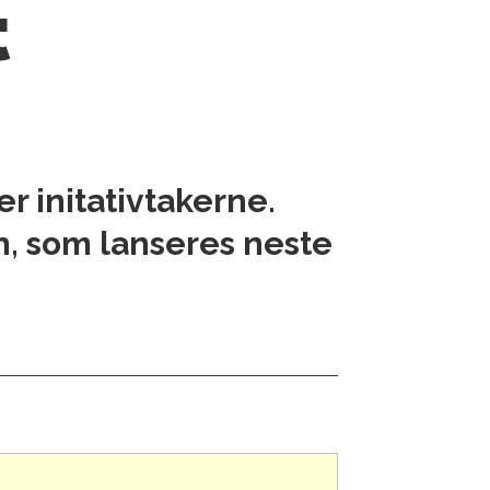
t
r initativtakerne.
en, som lanseres neste