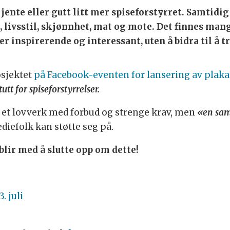
ente eller gutt litt mer spiseforstyrret. Samtidig 
 livsstil, skjønnhet, mat og mote. Det finnes ma
r inspirerende og interessant, uten å bidra til å 
osjektet
på Facebook-eventen for lansering av plak
tutt for spiseforstyrrelser.
r et lovverk med forbud og strenge krav, men
«en saml
diefolk kan støtte seg på.
lir med å slutte opp om dette!
. juli