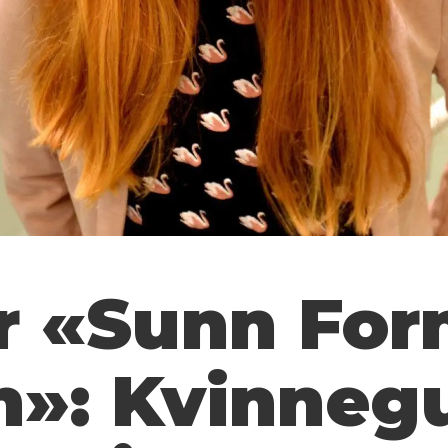
r «Sunn Forn
n»: Kvinneg