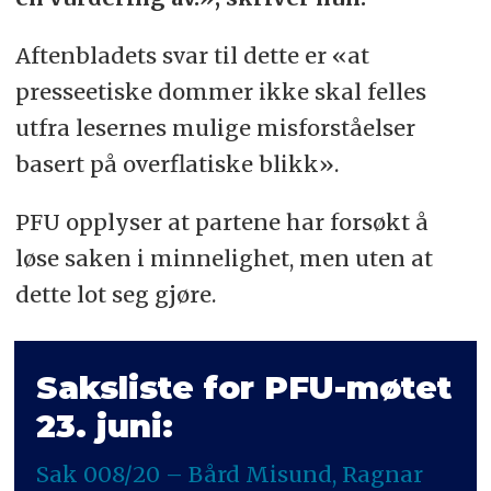
Aftenbladets svar til dette er «at
presseetiske dommer ikke skal felles
utfra lesernes mulige misforståelser
basert på overflatiske blikk».
PFU opplyser at partene har forsøkt å
løse saken i minnelighet, men uten at
dette lot seg gjøre.
Saksliste for PFU-møtet
23. juni:
Sak 008/20 – Bård Misund, Ragnar