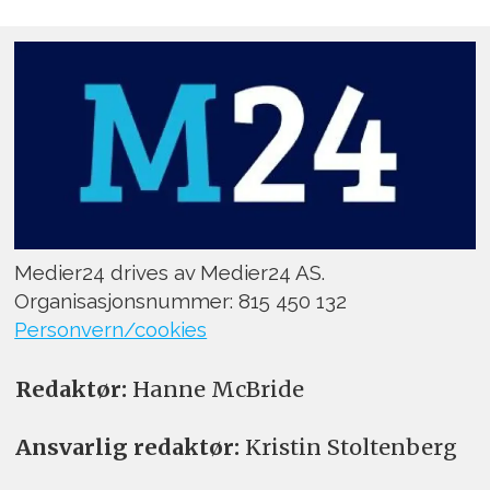
Sak 058/20 – Knut Amundsen mot
Faktisk
Sak 060/20 – Rune Hagestrand mot
Aust-Agder Blad
Sak 262/19 – NN mot Tønsbergs blad
Sak 011/20 – NN mot Enebakk Avis
Medier24 drives av Medier24 AS.
Organisasjonsnummer: 815 450 132
Sak 016/20 – NN mot Lofot-Tidende
Personvern/cookies
Redaktør:
Hanne McBride
Ansvarlig redaktør:
Kristin Stoltenberg