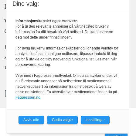
Dine valg:
plakatens regler for god presseskikk.
Vi bruker KI-verktøy som ChatGPT,
Informasjonskapsler og personvern
For å gi deg relevante annonser på vårt nettsted bruker vi
Claude, og Gemini i journalistikken vår.
informasjon fra ditt besøk på vårt nettsted. Du kan reservere
deg mot dette under "Innstillinger".
Medier24s redaksjon har alltid det fulle
For øvrig bruker vi informasjonskapsler og lignende verktøy for
analyse, for å sammenligne nettlesere, tilpasse innhold til deg
ansvar for publisert innhold, med eller
og for å utvikle og tilby nødvendig funksjonalitet. Les mer i vår
personvernerklæring.
uten bruk av kunstig intelligens.
Vi er med i Fagpressen-nettverket. Om du samtykker under, vil
du få relevante annonser på nettstedene til medlemmene i
nettverket basert på informasjon fra dine besøk på tvers av
disse nettstedene. En oversikt over medlemmene finner du på
Fagpressen.no.
Avvis alle
Godta valgte
Innstillinger
Powered by Labrador CMS