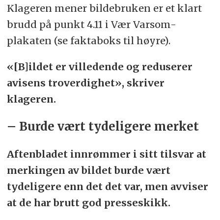
skaper et falskt inntrykk. Manipulerte
Klageren mener bildebruken er et klart
bilder kan bare aksepteres som illustrasjon
brudd på punkt 4.11 i Vær Varsom-
når det tydelig fremgår at det dreier seg
plakaten (se faktaboks til høyre).
om en montasje.
«[B]ildet er villedende og reduserer
Kilde:
Norsk Presseforbund
avisens troverdighet», skriver
klageren.
– Burde vært tydeligere merket
Aftenbladet innrømmer i sitt tilsvar at
merkingen av bildet burde vært
tydeligere enn det det var, men avviser
at de har brutt god presseskikk.