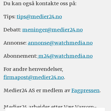
Du kan også kontakte oss på:
Tips:
tips@medier24.no
Debatt:
meninger@medier24.no
Annonse:
annonse@watchmedia.no
Abonnement:
m24@watchmedia.no
For andre henvendelser,
firmapost@medier24.no
.
Medier24 AS er medlem av
Fagpressen
.
Medier24 arbeider etter Vær Varsom-