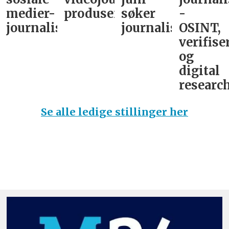
medier-
produsent
søker
-
journalist
journalist
OSINT,
verifise
og
digital
research
Se alle ledige stillinger her