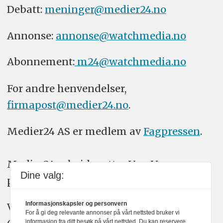
Debatt:
meninger@medier24.no
Annonse:
annonse@watchmedia.no
Abonnement:
m24@watchmedia.no
For andre henvendelser,
firmapost@medier24.no
.
Medier24 AS er medlem av
Fagpressen
.
Medier24 arbeider etter Vær Varsom-
Dine valg:
plakatens regler for god presseskikk.
Informasjonskapsler og personvern
Vi bruker KI-verktøy som ChatGPT,
For å gi deg relevante annonser på vårt nettsted bruker vi
informasjon fra ditt besøk på vårt nettsted. Du kan reservere