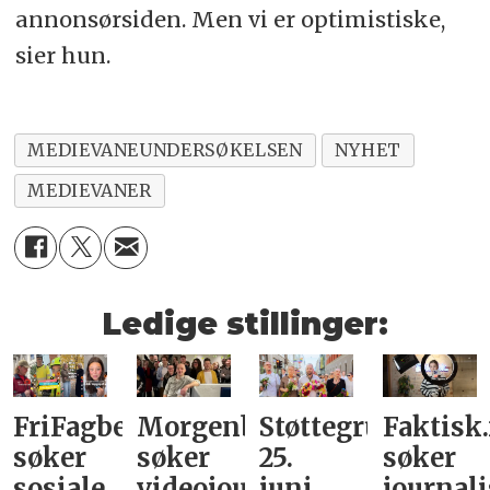
annonsørsiden. Men vi er optimistiske,
sier hun.
MEDIEVANEUNDERSØKELSEN
NYHET
MEDIEVANER
Ledige stillinger:
FriFagbevegelse
Morgenbladet
Støttegruppa
Faktisk
søker
søker
25.
søker
sosiale
videojournalist/podkast-
juni
journali