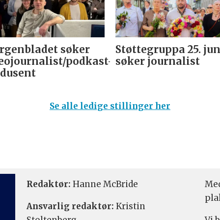
genbladet søker
Støttegruppa 25. jun
eojournalist/podkast-
søker journalist
dusent
Se alle ledige stillinger her
Redaktør:
Hanne McBride
Med
pla
Ansvarlig redaktør:
Kristin