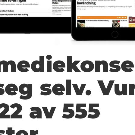
mediekonse
seg selv. Vu
22 av 555
ster