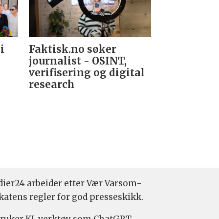
i
Faktisk.no søker
Forsvarets
journalist - OSINT,
nyhetsred
verifisering og digital
research­
ier24 arbeider etter Vær Varsom-
katens regler for god presseskikk.