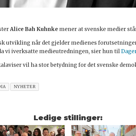
ster
Alice Bah Kuhnke
mener at svenske medier stå
sk utvikling når det gjelder medienes forutsetninger
a vi iverksatte medieutredningen, sier hun til
Dage
laviser vil ha stor betydning for det svenske demok
IA
NYHETER
Ledige stillinger: