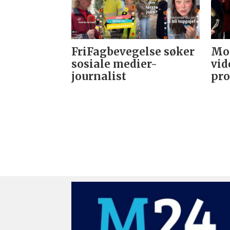
FriFagbevegelse søker
Mor
sosiale medier-
vid
journalist
pro