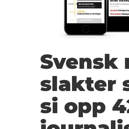
Svensk 
slakter 
si opp 4
journali