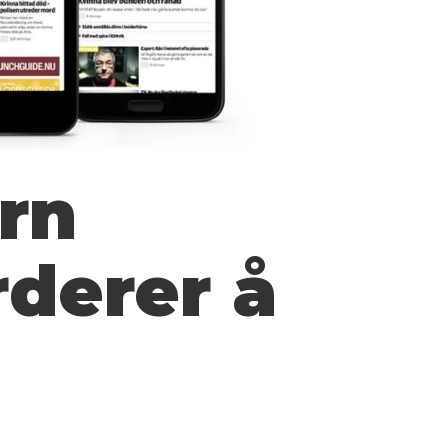
rn
rderer å