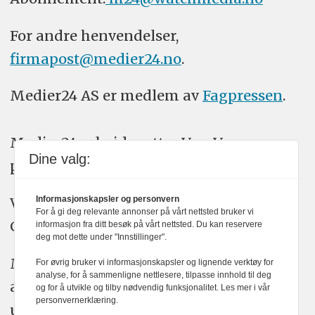
For andre henvendelser,
firmapost@medier24.no
.
Medier24 AS er medlem av
Fagpressen
.
Medier24 arbeider etter Vær Varsom-
Dine valg:
plakatens regler for god presseskikk.
Informasjonskapsler og personvern
Vi bruker KI-verktøy som ChatGPT,
For å gi deg relevante annonser på vårt nettsted bruker vi
Claude, og Gemini i journalistikken vår.
informasjon fra ditt besøk på vårt nettsted. Du kan reservere
deg mot dette under "Innstillinger".
Medier24s redaksjon har alltid det fulle
For øvrig bruker vi informasjonskapsler og lignende verktøy for
analyse, for å sammenligne nettlesere, tilpasse innhold til deg
ansvar for publisert innhold, med eller
og for å utvikle og tilby nødvendig funksjonalitet. Les mer i vår
personvernerklæring.
uten bruk av kunstig intelligens.