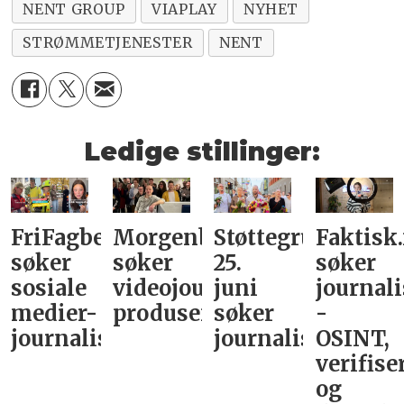
NENT GROUP
VIAPLAY
NYHET
STRØMMETJENESTER
NENT
Ledige stillinger:
FriFagbevegelse
Morgenbladet
Støttegruppa
Faktisk
søker
søker
25.
søker
sosiale
videojournalist/podkast-
juni
journali
medier-
produsent
søker
-
journalist
journalist
OSINT,
verifise
og