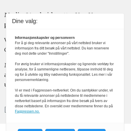
Medier24 arbeider etter Vær Varsom-
Dine valg:
plakatens regler for god presseskikk.
Informasjonskapsler og personvern
Vi bruker KI-verktøy som ChatGPT,
For å gi deg relevante annonser på vårt nettsted bruker vi
Claude, og Gemini i journalistikken vår.
informasjon fra ditt besøk på vårt nettsted. Du kan reservere
deg mot dette under "Innstillinger".
Medier24s redaksjon har alltid det fulle
For øvrig bruker vi informasjonskapsler og lignende verktøy for
analyse, for å sammenligne nettlesere, tilpasse innhold til deg
ansvar for publisert innhold, med eller
og for å utvikle og tilby nødvendig funksjonalitet. Les mer i vår
personvernerklæring.
uten bruk av kunstig intelligens.
Vi er med i Fagpressen-nettverket. Om du samtykker under, vil
du få relevante annonser på nettstedene til medlemmene i
nettverket basert på informasjon fra dine besøk på tvers av
disse nettstedene. En oversikt over medlemmene finner du på
Fagpressen.no.