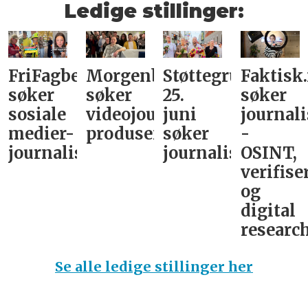
Ledige stillinger:
FriFagbevegelse
Morgenbladet
Støttegruppa
Faktisk
søker
søker
25.
søker
sosiale
videojournalist/podkast-
juni
journali
medier-
produsent
søker
-
journalist
journalist
OSINT,
verifise
og
digital
research
Se alle ledige stillinger her