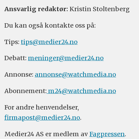
Ansvarlig redaktør:
Kristin Stoltenberg
Du kan også kontakte oss på:
Tips:
tips@medier24.no
Debatt:
meninger@medier24.no
Annonse:
annonse@watchmedia.no
Abonnement:
m24@watchmedia.no
For andre henvendelser,
firmapost@medier24.no
.
Medier24 AS er medlem av
Fagpressen
.