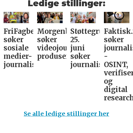
Ledige stillinger:
FriFagbevegelse
Morgenbladet
Støttegruppa
Faktisk
søker
søker
25.
søker
sosiale
videojournalist/podkast-
juni
journali
medier-
produsent
søker
-
journalist
journalist
OSINT,
verifise
og
digital
research
Se alle ledige stillinger her