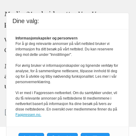
Medier24 arbeider etter Vær Varsom-
Dine valg:
plakatens regler for god presseskikk.
Vi bruker KI-verktøy som ChatGPT,
Informasjonskapsler og personvern
For å gi deg relevante annonser på vårt nettsted bruker vi
Claude, og Gemini i journalistikken vår.
informasjon fra ditt besøk på vårt nettsted. Du kan reservere
deg mot dette under "Innstillinger".
Medier24s redaksjon har alltid det fulle
For øvrig bruker vi informasjonskapsler og lignende verktøy for
analyse, for å sammenligne nettlesere, tilpasse innhold til deg
ansvar for publisert innhold, med eller
og for å utvikle og tilby nødvendig funksjonalitet. Les mer i vår
personvernerklæring.
uten bruk av kunstig intelligens.
Vi er med i Fagpressen-nettverket. Om du samtykker under, vil
du få relevante annonser på nettstedene til medlemmene i
nettverket basert på informasjon fra dine besøk på tvers av
disse nettstedene. En oversikt over medlemmene finner du på
Fagpressen.no.