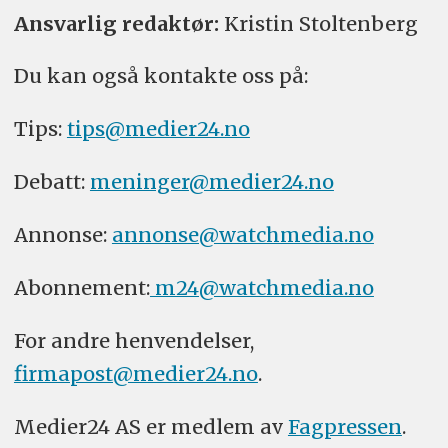
Ansvarlig redaktør:
Kristin Stoltenberg
Du kan også kontakte oss på:
Tips:
tips@medier24.no
Debatt:
meninger@medier24.no
Annonse:
annonse@watchmedia.no
Abonnement:
m24@watchmedia.no
For andre henvendelser,
firmapost@medier24.no
.
Medier24 AS er medlem av
Fagpressen
.