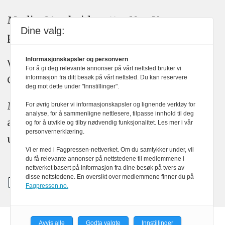
Medier24 arbeider etter Vær Varsom-
Dine valg:
plakatens regler for god presseskikk.
Informasjonskapsler og personvern
Vi bruker KI-verktøy som ChatGPT,
For å gi deg relevante annonser på vårt nettsted bruker vi
Claude, og Gemini i journalistikken vår.
informasjon fra ditt besøk på vårt nettsted. Du kan reservere
deg mot dette under "Innstillinger".
Medier24s redaksjon har alltid det fulle
For øvrig bruker vi informasjonskapsler og lignende verktøy for
analyse, for å sammenligne nettlesere, tilpasse innhold til deg
ansvar for publisert innhold, med eller
og for å utvikle og tilby nødvendig funksjonalitet. Les mer i vår
personvernerklæring.
uten bruk av kunstig intelligens.
Vi er med i Fagpressen-nettverket. Om du samtykker under, vil
du få relevante annonser på nettstedene til medlemmene i
nettverket basert på informasjon fra dine besøk på tvers av
disse nettstedene. En oversikt over medlemmene finner du på
Fagpressen.no.
Avvis alle
Godta valgte
Innstillinger