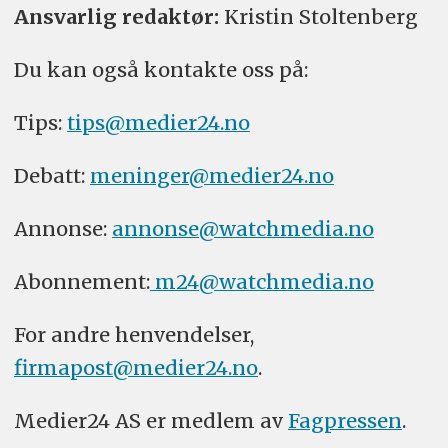
Ansvarlig redaktør:
Kristin Stoltenberg
Du kan også kontakte oss på:
Tips:
tips@medier24.no
Debatt:
meninger@medier24.no
Annonse:
annonse@watchmedia.no
Abonnement:
m24@watchmedia.no
For andre henvendelser,
firmapost@medier24.no
.
Medier24 AS er medlem av
Fagpressen
.