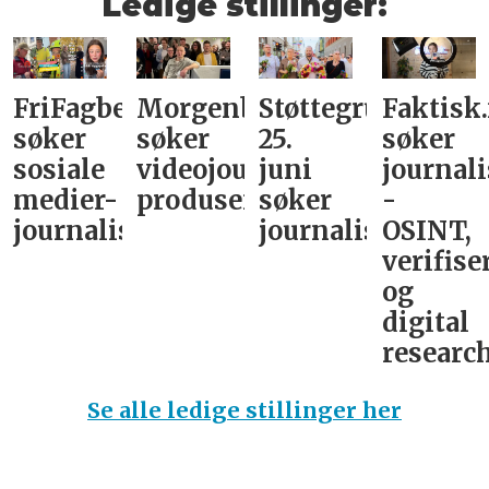
Ledige stillinger:
FriFagbevegelse
Morgenbladet
Støttegruppa
Faktisk
søker
søker
25.
søker
sosiale
videojournalist/podkast-
juni
journali
medier-
produsent
søker
-
journalist
journalist
OSINT,
verifise
og
digital
research
Se alle ledige stillinger her