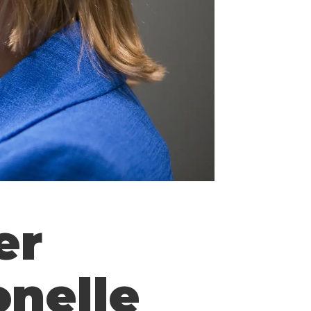
er
jonelle