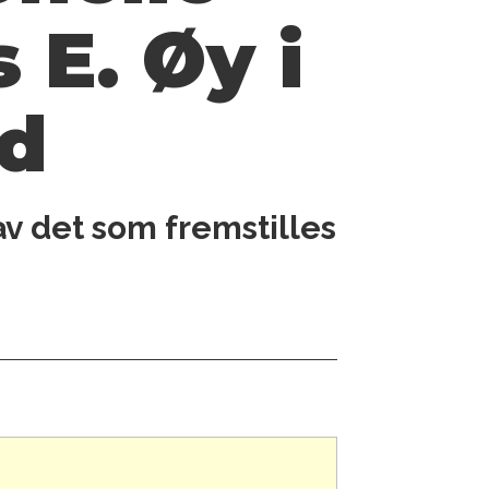
 E. Øy i
nd
 av det som fremstilles