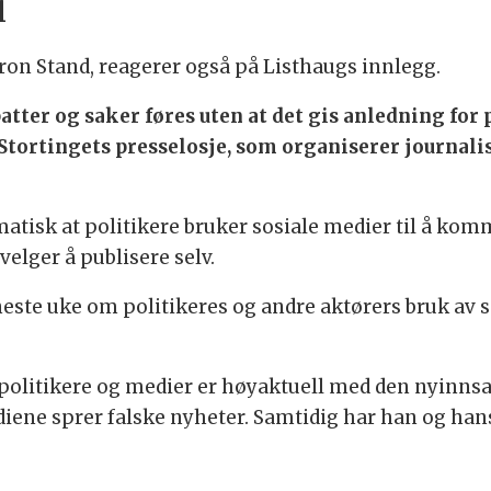
l
Tron Stand, reagerer også på Listhaugs innlegg.
atter og saker føres uten at det gis anledning for p
 Stortingets presselosje, som organiserer journal
matisk at politikere bruker sosiale medier til å ko
 velger å publisere selv.
 neste uke om politikeres og andre aktørers bruk av 
olitikere og medier er høyaktuell med den nyinns
ne sprer falske nyheter. Samtidig har han og hans 