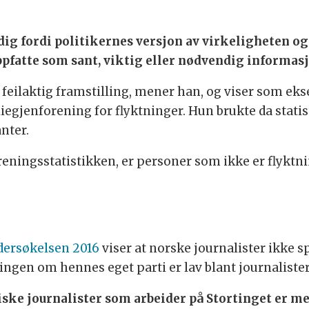
ig fordi politikernes versjon av virkeligheten og p
pfatte som sant, viktig eller nødvendig informasj
 i feilaktig framstilling, mener han, og viser som 
iegjenforening for flyktninger. Hun brukte da statis
anter.
ingsstatistikken, er personer som ikke er flyktnin
ersøkelsen 2016
viser at norske journalister ikke s
ingen om hennes eget parti er lav blant journalister
iske journalister som arbeider på Stortinget er me