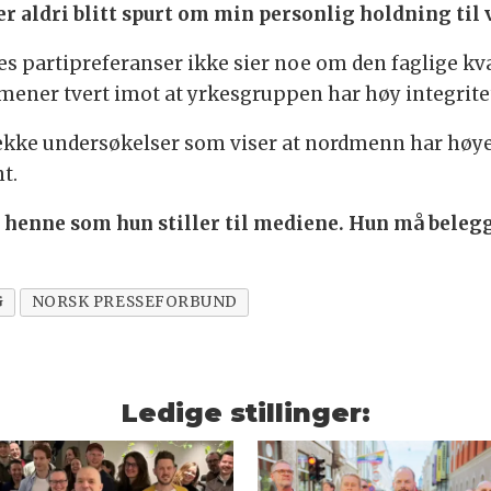
er aldri blitt spurt om min personlig holdning til v
 partipreferanser ikke sier noe om den faglige kval
ener tvert imot at yrkesgruppen har høy integrite
rekke undersøkelser som viser at nordmenn har høyere
t.
 henne som hun stiller til mediene. Hun må belegg
G
NORSK PRESSEFORBUND
Ledige stillinger: