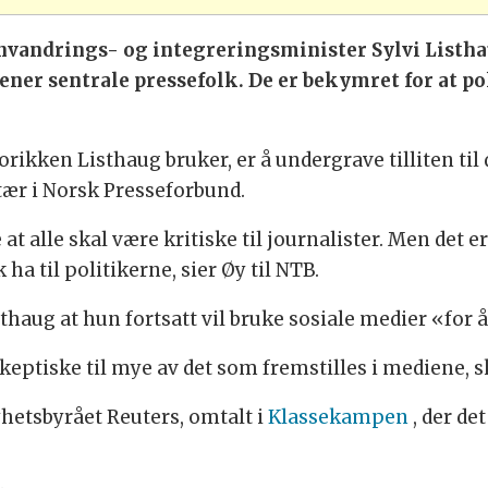
nvandrings- og integreringsminister Sylvi Listhau
mener sentrale pressefolk. De er bekymret for at po
orikken Listhaug bruker, er å undergrave tilliten ti
etær i Norsk Presseforbund.
at alle skal være kritiske til journalister. Men det 
a til politikerne, sier Øy til NTB.
thaug at hun fortsatt vil bruke sosiale medier «for å 
 skeptiske til mye av det som fremstilles i mediene, s
yhetsbyrået Reuters, omtalt i
Klassekampen
, der de