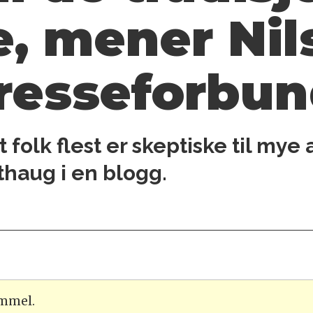
 mener Nils
resseforbu
 folk flest er skeptiske til mye
sthaug i en blogg.
ammel.