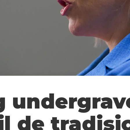
g undergrav
til de tradis