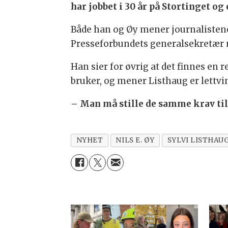
har jobbet i 30 år på Stortinget og 
Både han og Øy mener journalistenes
Presseforbundets generalsekretær m
Han sier for øvrig at det finnes en 
bruker, og mener Listhaug er lettvin
– Man må stille de samme krav til
NYHET
NILS E. ØY
SYLVI LISTHAU