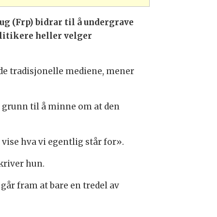
g (Frp) bidrar til å undergrave
litikere heller velger
l de tradisjonelle mediene, mener
er grunn til å minne om at den
vise hva vi egentlig står for».
kriver hun.
t går fram at bare en tredel av