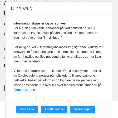
Medier24 arbeider etter Vær Varsom-
Dine valg:
plakatens regler for god presseskikk.
Informasjonskapsler og personvern
Vi bruker KI-verktøy som ChatGPT,
For å gi deg relevante annonser på vårt nettsted bruker vi
Claude, og Gemini i journalistikken vår.
informasjon fra ditt besøk på vårt nettsted. Du kan reservere
deg mot dette under "Innstillinger".
Medier24s redaksjon har alltid det fulle
For øvrig bruker vi informasjonskapsler og lignende verktøy for
analyse, for å sammenligne nettlesere, tilpasse innhold til deg
ansvar for publisert innhold, med eller
og for å utvikle og tilby nødvendig funksjonalitet. Les mer i vår
personvernerklæring.
uten bruk av kunstig intelligens.
Vi er med i Fagpressen-nettverket. Om du samtykker under, vil
du få relevante annonser på nettstedene til medlemmene i
nettverket basert på informasjon fra dine besøk på tvers av
disse nettstedene. En oversikt over medlemmene finner du på
Fagpressen.no.
Avvis alle
Godta valgte
Innstillinger
Powered by Labrador CMS