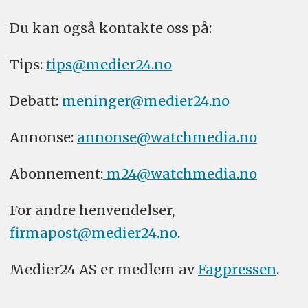
Du kan også kontakte oss på:
Tips:
tips@medier24.no
Debatt:
meninger@medier24.no
Annonse:
annonse@watchmedia.no
Abonnement:
m24@watchmedia.no
For andre henvendelser,
firmapost@medier24.no
.
Medier24 AS er medlem av
Fagpressen
.