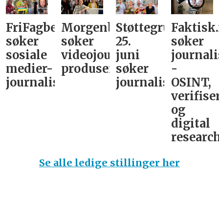
FriFagbevegelse
Morgenbladet
Støttegruppa
Faktisk
søker
søker
25.
søker
sosiale
videojournalist/podkast-
juni
journali
medier-
produsent
søker
-
journalist
journalist
OSINT,
verifise
og
digital
research
Se alle ledige stillinger her