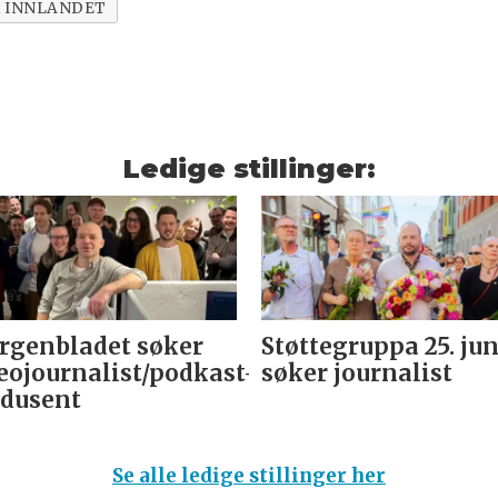
 INNLANDET
Ledige stillinger:
genbladet søker
Støttegruppa 25. jun
eojournalist/podkast-
søker journalist
dusent
Se alle ledige stillinger her