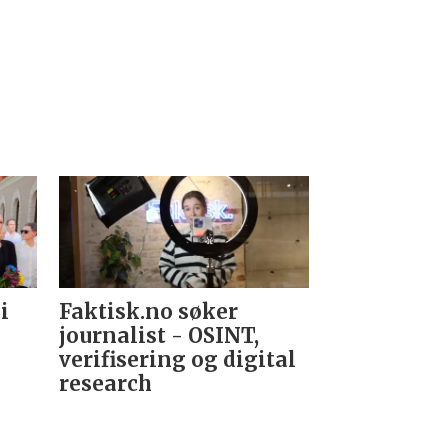
i
Faktisk.no søker
Forsvarets
journalist - OSINT,
nyhetsred
verifisering og digital
research­