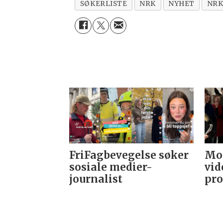
SØKERLISTE
NRK
NYHET
NRK
FriFagbevegelse søker
Mor
sosiale medier-
vid
journalist
pro