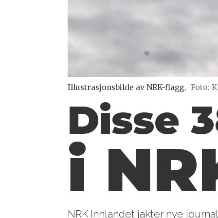
Illustrasjonsbilde av NRK-flagg.
Foto: K
Disse 3
i NR
NRK Innlandet jakter nye journalist