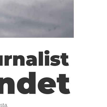
urnalist
andet
sta.