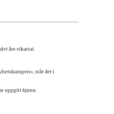
alvt års vikariat.
nyhetskampen», står det i
ar oppgitt kjønn.