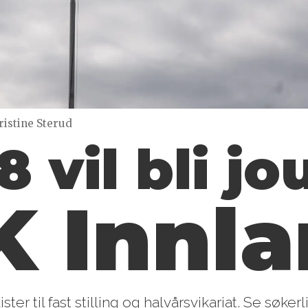
ristine Sterud
8 vil bli jo
K Innl
er til fast stilling og halvårsvikariat. Se søkerli