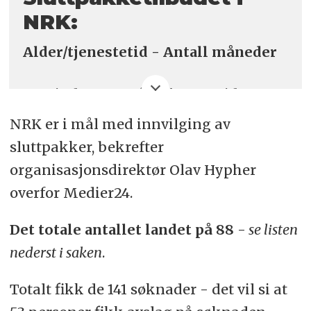
NRK:
Alder/tjenestetid - Antall måneder
Mindre enn 2 års tjenestetid: 4
måneder
NRK er i mål med innvilging av
sluttpakker, bekrefter
Sum av alder og tjenestetid er 40 år
organisasjonsdirektør Olav Hypher
eller lavere: 7 måneder
overfor Medier24.
Sum av alder og tjenestetid
mellom 41 – 51 år: 8 måneder
Det totale antallet landet på 88
-
se listen
nederst i saken
.
Sum av alder og tjenestetid
mellom 52 – 60 år: 10 måneder
Totalt fikk de 141 søknader - det vil si at
Sum av alder og tjenestetid