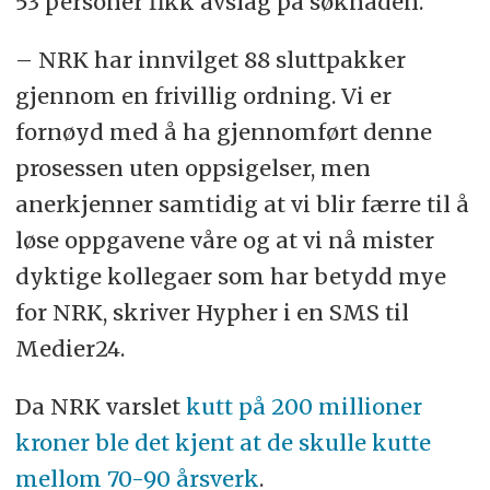
53 personer fikk avslag på søknaden.
mellom 60 – 66 år: 12 måneder
– NRK har innvilget 88 sluttpakker
(nedtrapping fra 66 år) Alder 66,5 –
gjennom en frivillig ordning. Vi er
69 år - 6 måneder
fornøyd med å ha gjennomført denne
NRK har også flere øvrige virkemidler
prosessen uten oppsigelser, men
som karriereveiledning, rådgivning
anerkjenner samtidig at vi blir færre til å
og studiestøtte.
løse oppgavene våre og at vi nå mister
dyktige kollegaer som har betydd mye
for NRK, skriver Hypher i en SMS til
Medier24.
Da NRK varslet
kutt på 200 millioner
kroner ble det kjent at de skulle kutte
mellom 70-90 årsverk
.