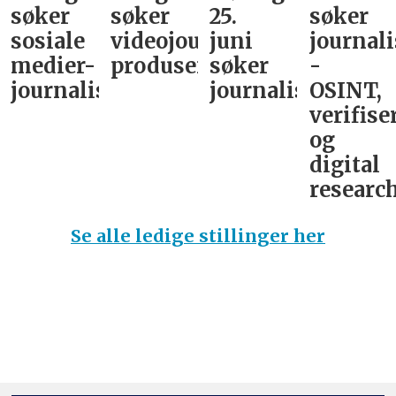
søker
søker
25.
søker
sosiale
videojournalist/podkast-
juni
journali
medier-
produsent
søker
-
journalist
journalist
OSINT,
verifise
og
digital
research
Se alle ledige stillinger her