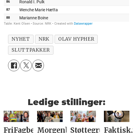
NYHET
NRK
OLAV HYPHER
SLUTTPAKKER
Ledige stillinger:
FriFagbevegelse
Morgenbladet
Støttegruppa
Faktisk