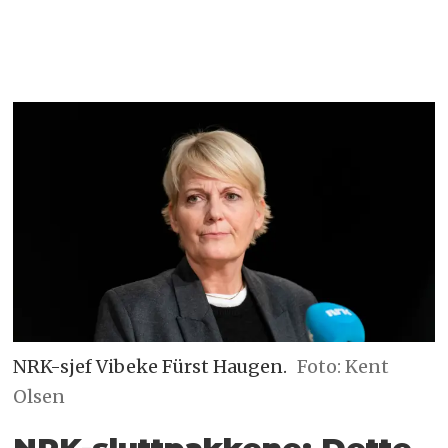
NRK-sjef Vibeke Fürst Haugen.
Foto: Kent
Olsen