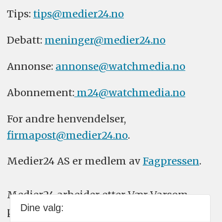
Tips:
tips@medier24.no
Debatt:
meninger@medier24.no
Annonse:
annonse@watchmedia.no
Abonnement:
m24@watchmedia.no
For andre henvendelser,
firmapost@medier24.no
.
Medier24 AS er medlem av
Fagpressen
.
Medier24 arbeider etter Vær Varsom-
Dine valg:
plakatens regler for god presseskikk.