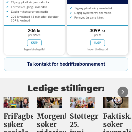
Tilgang på all vår journalistikk
Fornyes én gang i måneden
Tilgang på all vår journalistikk
Daglig nyhetsbrev om media
Daglig nyhetsbrev om media
206 kr/måned i 3 måneder, deretter
Fornyes én gang i året
309 kr/måned
206 kr
3099 kr
per måned
per år
KJØP
KJØP
Ingen bindingstid
Ingen bindingstid
Ta kontakt for bedriftsabonnement
Ledige stillinger:
FriFagbevegelse
Morgenbladet
Støttegruppa
Faktisk
søker
søker
25.
søker