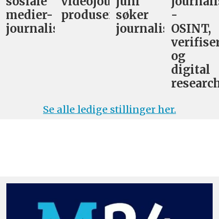
sosiale
videojournalist/podkast-
juni
journali
medier-
produsent
søker
-
journalist
journalist
OSINT,
verifise
og
digital
research
Se alle ledige stillinger her.