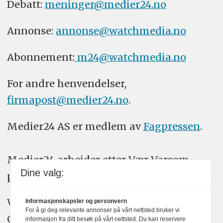
Debatt:
meninger@medier24.no
Annonse:
annonse@watchmedia.no
Abonnement:
m24@watchmedia.no
For andre henvendelser,
firmapost@medier24.no
.
Medier24 AS er medlem av
Fagpressen
.
Medier24 arbeider etter Vær Varsom-
Dine valg:
plakatens regler for god presseskikk.
Vi bruker KI-verktøy som ChatGPT,
Informasjonskapsler og personvern
For å gi deg relevante annonser på vårt nettsted bruker vi
Claude, og Gemini i journalistikken vår.
informasjon fra ditt besøk på vårt nettsted. Du kan reservere