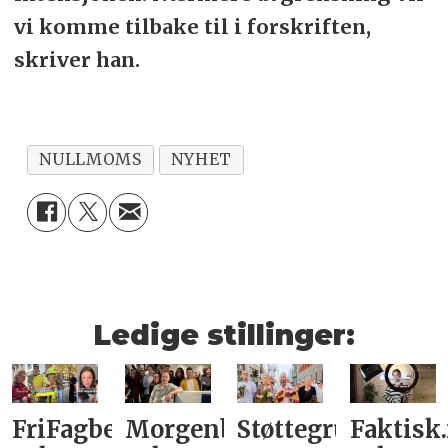
vi komme tilbake til i forskriften,
skriver han.
NULLMOMS
NYHET
Ledige stillinger:
FriFagbevegelse
Morgenbladet
Støttegruppa
Faktisk