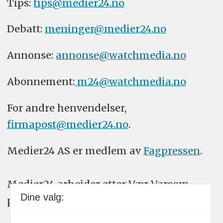
Tips:
tips@medier24.no
Debatt:
meninger@medier24.no
Annonse:
annonse@watchmedia.no
Abonnement:
m24@watchmedia.no
For andre henvendelser,
firmapost@medier24.no
.
Medier24 AS er medlem av
Fagpressen
.
Medier24 arbeider etter Vær Varsom-
Dine valg:
plakatens regler for god presseskikk.