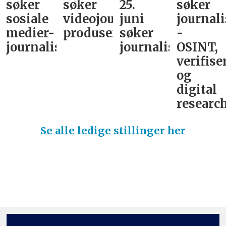
søker
søker
25.
søker
sosiale
videojournalist/podkast-
juni
journali
medier-
produsent
søker
-
journalist
journalist
OSINT,
verifise
og
digital
research
Se alle ledige stillinger her