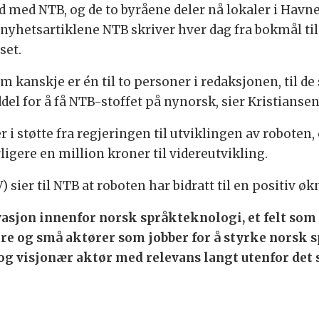
d med NTB, og de to byråene deler nå lokaler i Havn
 nyhetsartiklene NTB skriver hver dag fra bokmål ti
set.
som kanskje er én til to personer i redaksjonen, til d
el for å få NTB-stoffet på nynorsk, sier Kristiansen
 i støtte fra regjeringen til utviklingen av roboten, 
rligere en million kroner til videreutvikling.
 sier til NTB at roboten har bidratt til en positiv 
asjon innenfor norsk språkteknologi, et felt som 
tore og små aktører som jobber for å styrke norsk
v og visjonær aktør med relevans langt utenfor de