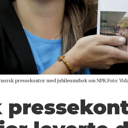
 Nynorsk pressekontor med jubileumsbok om NPK.Foto: Vid
 pressekonto