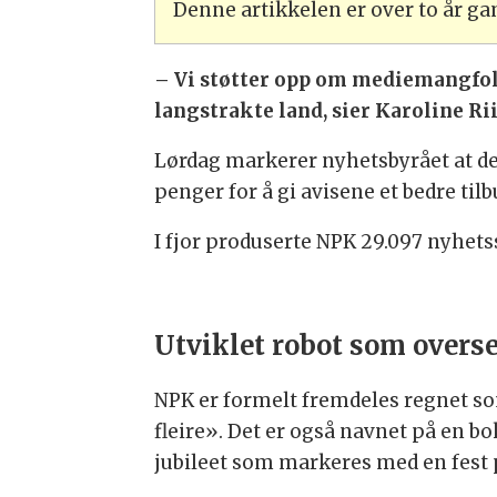
Denne artikkelen er over to år g
– Vi støtter opp om mediemangfolde
langstrakte land, sier Karoline R
Lørdag markerer nyhetsbyrået at det 
penger for å gi avisene et bedre til
I fjor produserte NPK 29.097 nyhets
Utviklet robot som overse
NPK er formelt fremdeles regnet som
fleire». Det er også navnet på en b
jubileet som markeres med en fest p