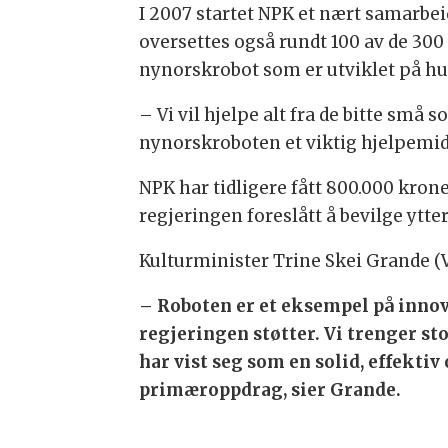
I 2007 startet NPK et nært samarbei
oversettes også rundt 100 av de 300
nynorskrobot som er utviklet på hu
– Vi vil hjelpe alt fra de bitte små 
nynorskroboten et viktig hjelpemidd
NPK har tidligere fått 800.000 kroner
regjeringen foreslått å bevilge ytte
Kulturminister Trine Skei Grande (V)
– Roboten er et eksempel på innov
regjeringen støtter. Vi trenger s
har vist seg som en solid, effekti
primæroppdrag, sier Grande.