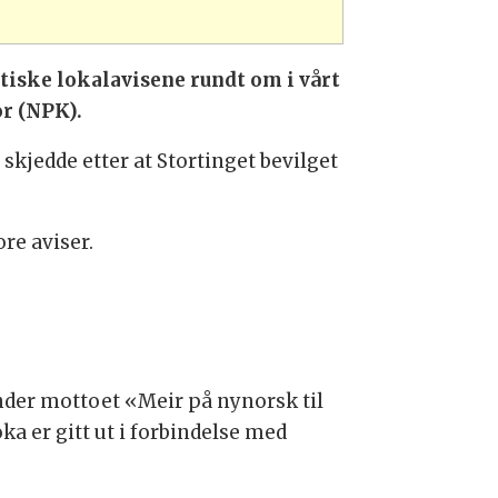
tiske lokalavisene rundt om i vårt
or (NPK).
skjedde etter at Stortinget bevilget
re aviser.
under mottoet «Meir på nynorsk til
a er gitt ut i forbindelse med