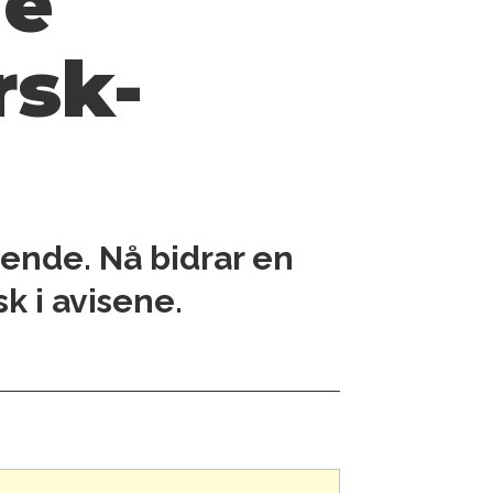
de
rsk-
ående. Nå bidrar en
k i avisene.