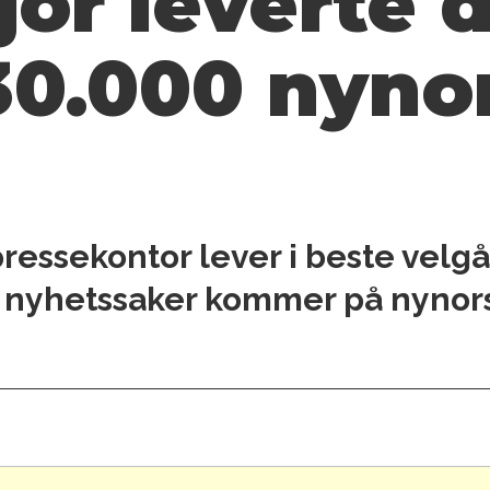
fjor leverte 
30.000 nyno
ressekontor lever i beste velg
re nyhetssaker kommer på nynors