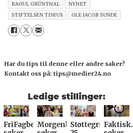
RAOUL GRÜNTHAL
NYHET
STIFTELSEN TINIUS
OLE JACOB SUNDE
Har du tips til denne eller andre saker?
Kontakt oss på: tips@medier24.no
Ledige stillinger:
FriFagbevegelse
Morgenbladet
Støttegruppa
Faktisk
søker
søker
25.
søker