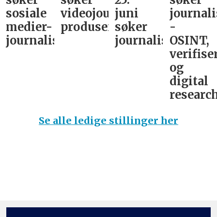
sosiale
videojournalist/podkast-
juni
journali
medier-
produsent
søker
-
journalist
journalist
OSINT,
verifise
og
digital
research
Se alle ledige stillinger her