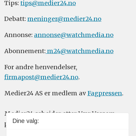
Tips:
tips@medier24.no
Debatt:
meninger@medier24.no
Annonse:
annonse@watchmedia.no
Abonnement:
m24@watchmedia.no
For andre henvendelser,
firmapost@medier24.no
.
Medier24 AS er medlem av
Fagpressen
.
Medier24 arbeider etter Vær Varsom-
Dine valg:
plakatens regler for god presseskikk.