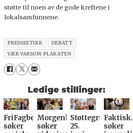
støtte til noen av de gode kreftene i
lokalsamfunnene.
PRESSEETIKK
DEBATT
VÆR VARSOM-PLAKATEN
Ledige stillinger:
FriFagbevegelse
Morgenbladet
Støttegruppa
Faktisk
søker
søker
25.
søker