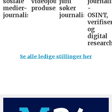
sosiale
videojournalist/podkast-
juni
journali
medier-
produsent
søker
-
journalist
journalist
OSINT,
verifise
og
digital
research
Se alle ledige stillinger her