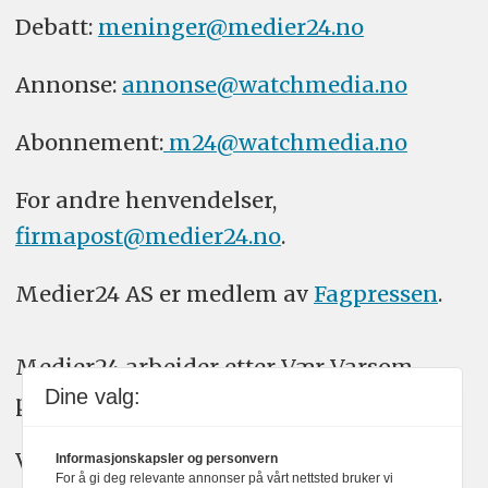
Debatt:
meninger@medier24.no
Annonse:
annonse@watchmedia.no
Abonnement:
m24@watchmedia.no
For andre henvendelser,
firmapost@medier24.no
.
Medier24 AS er medlem av
Fagpressen
.
Medier24 arbeider etter Vær Varsom-
Dine valg:
plakatens regler for god presseskikk.
Vi bruker KI-verktøy som ChatGPT,
Informasjonskapsler og personvern
For å gi deg relevante annonser på vårt nettsted bruker vi