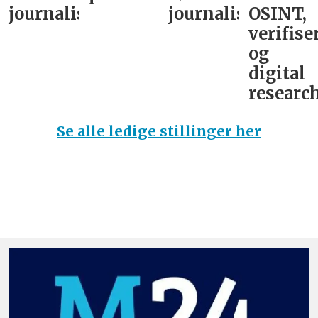
journalist
journalist
OSINT,
verifise
og
digital
research
Se alle ledige stillinger her