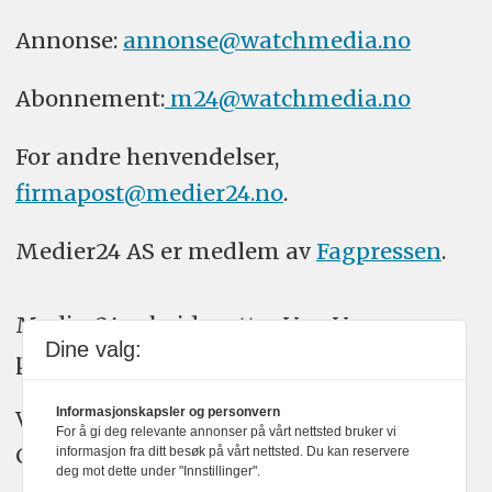
Annonse:
annonse@watchmedia.no
Abonnement:
m24@watchmedia.no
For andre henvendelser,
firmapost@medier24.no
.
Medier24 AS er medlem av
Fagpressen
.
Medier24 arbeider etter Vær Varsom-
Dine valg:
plakatens regler for god presseskikk.
Informasjonskapsler og personvern
Vi bruker KI-verktøy som ChatGPT,
For å gi deg relevante annonser på vårt nettsted bruker vi
Claude, og Gemini i journalistikken vår.
informasjon fra ditt besøk på vårt nettsted. Du kan reservere
deg mot dette under "Innstillinger".