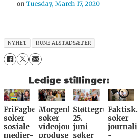
on
Tuesday, March 17, 2020
NYHET
RUNE ALSTADSÆTER
Ledige stillinger:
FriFagbevegelse
Morgenbladet
Støttegruppa
Faktisk
søker
søker
25.
søker
sosiale
videojournalist/podkast-
juni
journali
medier-
produsent
søker
-