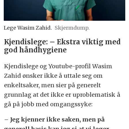
Lege Wasim Zahid.
Skjermdump.
Kjendislege: – Ekstra viktig med
god håndhygiene
Kjendislege og Youtube-profil Wasim
Zahid ønsker ikke å uttale seg om
enkeltsaker, men sier på generelt
grunnlag at det ikke er uproblematisk å
gå på jobb med omgangssyke:
– Jeg kjenner ikke saken, men på
generell basis kan jeg si at vi leger