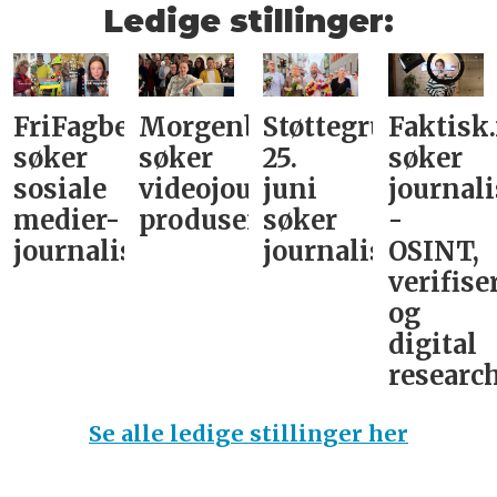
Ledige stillinger:
FriFagbevegelse
Morgenbladet
Støttegruppa
Faktisk
søker
søker
25.
søker
sosiale
videojournalist/podkast-
juni
journali
medier-
produsent
søker
-
journalist
journalist
OSINT,
verifise
og
digital
research
Se alle ledige stillinger her