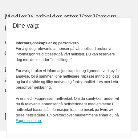
Medier24 arbeider etter Vær Varsom-
Dine valg:
plakatens regler for god presseskikk.
Vi bruker KI-verktøy som ChatGPT,
Informasjonskapsler og personvern
For å gi deg relevante annonser på vårt nettsted bruker vi
Claude, og Gemini i journalistikken vår.
informasjon fra ditt besøk på vårt nettsted. Du kan reservere
deg mot dette under "Innstillinger".
Medier24s redaksjon har alltid det fulle
For øvrig bruker vi informasjonskapsler og lignende verktøy for
analyse, for å sammenligne nettlesere, tilpasse innhold til deg
ansvar for publisert innhold, med eller
og for å utvikle og tilby nødvendig funksjonalitet. Les mer i vår
personvernerklæring.
uten bruk av kunstig intelligens.
Vi er med i Fagpressen-nettverket. Om du samtykker under, vil
du få relevante annonser på nettstedene til medlemmene i
nettverket basert på informasjon fra dine besøk på tvers av
disse nettstedene. En oversikt over medlemmene finner du på
Fagpressen.no.