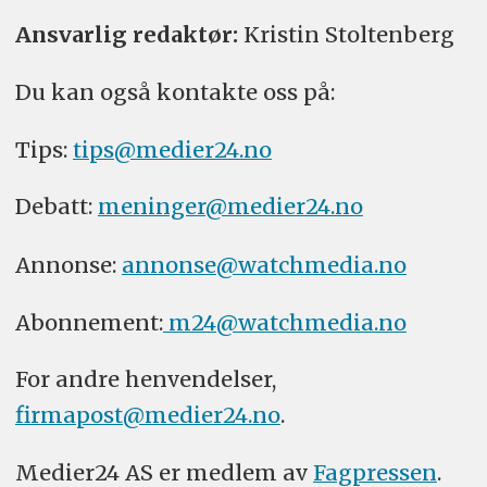
Ansvarlig redaktør:
Kristin Stoltenberg
Du kan også kontakte oss på:
Tips:
tips@medier24.no
Debatt:
meninger@medier24.no
Annonse:
annonse@watchmedia.no
Abonnement:
m24@watchmedia.no
For andre henvendelser,
firmapost@medier24.no
.
Medier24 AS er medlem av
Fagpressen
.