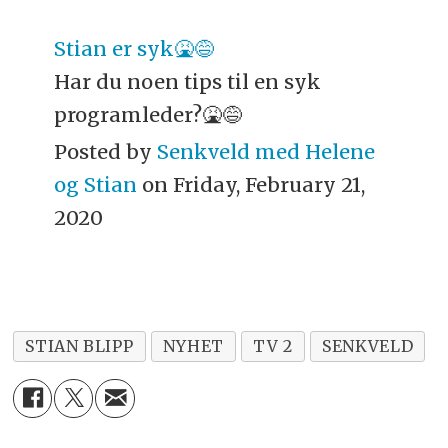
Stian er syk🤮😅
Har du noen tips til en syk
programleder?🤮😅
Posted by
Senkveld med Helene
og Stian
on Friday, February 21,
2020
STIAN BLIPP
NYHET
TV 2
SENKVELD