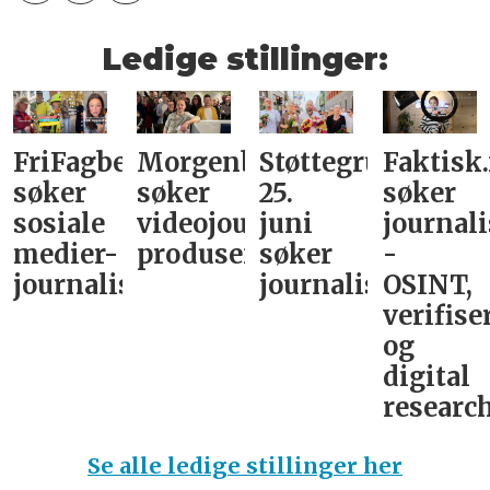
Ledige stillinger:
FriFagbevegelse
Morgenbladet
Støttegruppa
Faktisk
søker
søker
25.
søker
sosiale
videojournalist/podkast-
juni
journali
medier-
produsent
søker
-
journalist
journalist
OSINT,
verifise
og
digital
research
Se alle ledige stillinger her