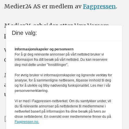
Medier24 AS er medlem av
Fagpressen
.
Medier24 arbeider etter Vær Varsom-
Dine valg:
plakatens regler for god presseskikk.
Vi bruker KI-verktøy som ChatGPT,
Informasjonskapsler og personvern
For å gi deg relevante annonser på vårt nettsted bruker vi
Claude, og Gemini i journalistikken vår.
informasjon fra ditt besøk på vårt nettsted. Du kan reservere
deg mot dette under "Innstillinger".
Medier24s redaksjon har alltid det fulle
For øvrig bruker vi informasjonskapsler og lignende verktøy for
analyse, for å sammenligne nettlesere, tilpasse innhold til deg
ansvar for publisert innhold, med eller
og for å utvikle og tilby nødvendig funksjonalitet. Les mer i vår
personvernerklæring.
uten bruk av kunstig intelligens.
Vi er med i Fagpressen-nettverket. Om du samtykker under, vil
du få relevante annonser på nettstedene til medlemmene i
nettverket basert på informasjon fra dine besøk på tvers av
disse nettstedene. En oversikt over medlemmene finner du på
Fagpressen.no.