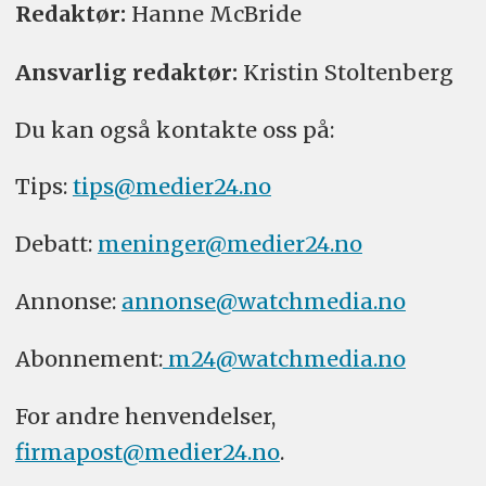
Redaktør:
Hanne McBride
Ansvarlig redaktør:
Kristin Stoltenberg
Du kan også kontakte oss på:
Tips:
tips@medier24.no
Debatt:
meninger@medier24.no
Annonse:
annonse@watchmedia.no
Abonnement:
m24@watchmedia.no
For andre henvendelser,
firmapost@medier24.no
.