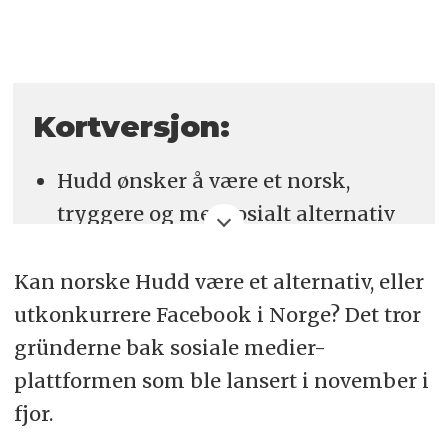
Kortversjon:
Hudd ønsker å være et norsk,
tryggere og mer sosialt alternativ
til Facebook, med ekte brukere
verifisert via Vipps, og etter hvert
Kan norske Hudd være et alternativ, eller
BankID.
utkonkurrere Facebook i Norge? Det tror
gründerne bak sosiale medier-
Plattformen er positive til
plattformen som ble lansert i november i
redaktørstyrte medier, men ser
fjor.
utfordringer med betalingsmurer