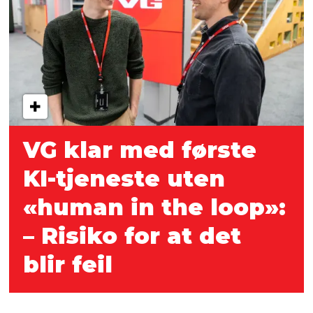
VG klar med første
KI-tjeneste uten
«human in the loop»:
– Risiko for at det
blir feil