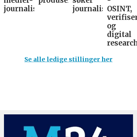
medier-
produsent
søker
-
journalist
journalist
OSINT,
verifise
og
digital
research
Se alle ledige stillinger her