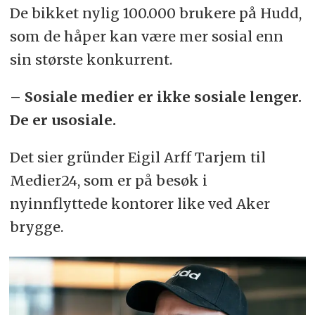
De bikket nylig 100.000 brukere på Hudd,
og risiko for spam.
som de håper kan være mer sosial enn
sin største konkurrent.
Gründerne vektlegger redusert
skjermtid, ekte sosialt samvær og
– Sosiale medier er ikke sosiale lenger.
lokal nytteverdi, med ambisjoner
De er usosiale.
om vekst både i Norge og
internasjonalt.
Det sier gründer Eigil Arff Tarjem til
Medier24, som er på besøk i
Oppsummeringen er laget av ChatGPT,
nyinnflyttede kontorer like ved Aker
men lest gjennom av en journalist.
brygge.