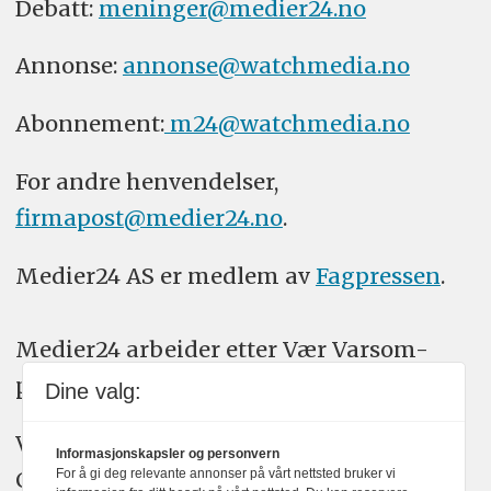
Debatt:
meninger@medier24.no
Annonse:
annonse@watchmedia.no
Abonnement:
m24@watchmedia.no
For andre henvendelser,
firmapost@medier24.no
.
Medier24 AS er medlem av
Fagpressen
.
Medier24 arbeider etter Vær Varsom-
plakatens regler for god presseskikk.
Dine valg:
Vi bruker KI-verktøy som ChatGPT,
Informasjonskapsler og personvern
For å gi deg relevante annonser på vårt nettsted bruker vi
Claude, og Gemini i journalistikken vår.