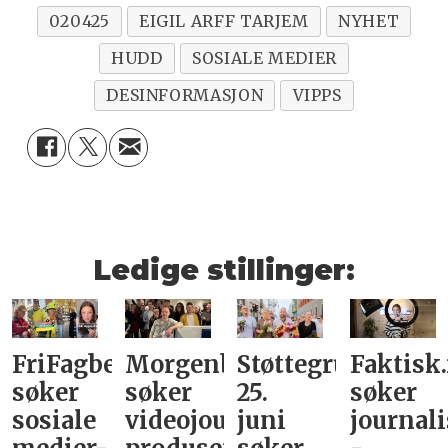
020425
EIGIL ARFF TARJEM
NYHET
HUDD
SOSIALE MEDIER
DESINFORMASJON
VIPPS
Ledige stillinger:
FriFagbevegelse
Morgenbladet
Støttegruppa
Faktisk
søker
søker
25.
søker
sosiale
videojournalist/podkast-
juni
journali