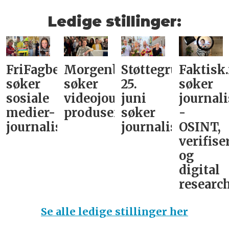
Ledige stillinger:
FriFagbevegelse
Morgenbladet
Støttegruppa
Faktisk
søker
søker
25.
søker
sosiale
videojournalist/podkast-
juni
journali
medier-
produsent
søker
-
journalist
journalist
OSINT,
verifise
og
digital
research
Se alle ledige stillinger her