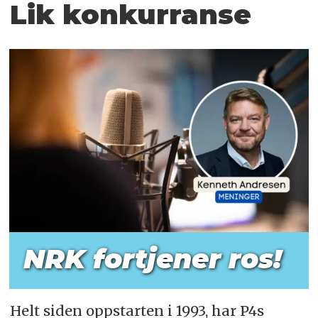
Lik konkurranse
NRK fortjener ros!
Helt siden oppstarten i 1993, har P4s