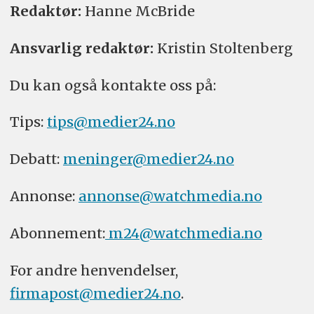
Redaktør:
Hanne McBride
Ansvarlig redaktør:
Kristin Stoltenberg
Du kan også kontakte oss på:
Tips:
tips@medier24.no
Debatt:
meninger@medier24.no
Annonse:
annonse@watchmedia.no
Abonnement:
m24@watchmedia.no
For andre henvendelser,
firmapost@medier24.no
.