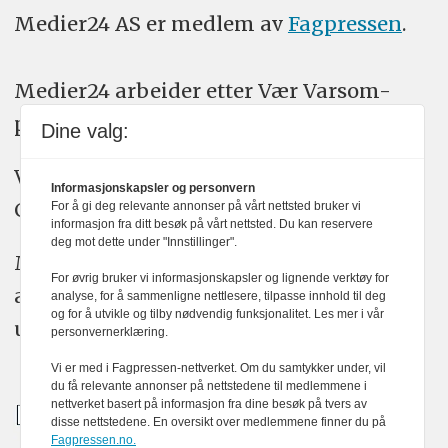
Medier24 AS er medlem av
Fagpressen
.
Medier24 arbeider etter Vær Varsom-
plakatens regler for god presseskikk.
Dine valg:
Vi bruker KI-verktøy som ChatGPT,
Informasjonskapsler og personvern
Claude, og Gemini i journalistikken vår.
For å gi deg relevante annonser på vårt nettsted bruker vi
informasjon fra ditt besøk på vårt nettsted. Du kan reservere
deg mot dette under "Innstillinger".
Medier24s redaksjon har alltid det fulle
For øvrig bruker vi informasjonskapsler og lignende verktøy for
ansvar for publisert innhold, med eller
analyse, for å sammenligne nettlesere, tilpasse innhold til deg
og for å utvikle og tilby nødvendig funksjonalitet. Les mer i vår
uten bruk av kunstig intelligens.
personvernerklæring.
Vi er med i Fagpressen-nettverket. Om du samtykker under, vil
du få relevante annonser på nettstedene til medlemmene i
nettverket basert på informasjon fra dine besøk på tvers av
disse nettstedene. En oversikt over medlemmene finner du på
Fagpressen.no.