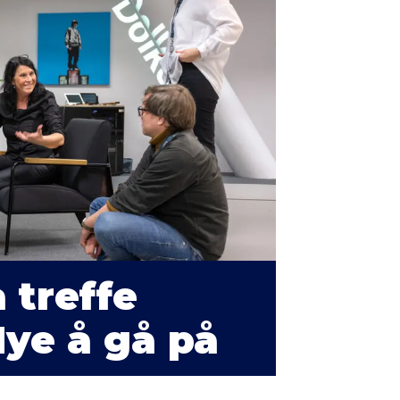
 treffe
Mye å gå på