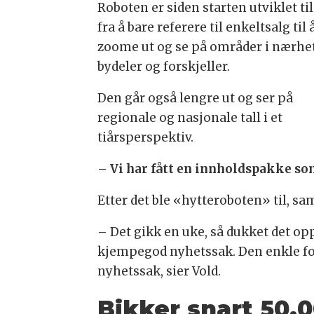
Roboten er siden starten utviklet til
fra å bare referere til enkeltsalg til 
zoome ut og se på områder i nærhe
bydeler og forskjeller.
Den går også lengre ut og ser på
regionale og nasjonale tall i et
tiårsperspektiv.
– Vi har fått en innholdspakke so
Etter det ble «hytteroboten» til, s
– Det gikk en uke, så dukket det o
kjempegod nyhetssak. Den enkle fork
nyhetssak, sier Vold.
Bikker snart 50.