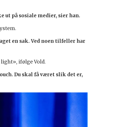
e ut på sosiale medier, sier han.
system.
get en sak. Ved noen tilfeller har
ight», ifølge Vold.
uch. Du skal få været slik det er,