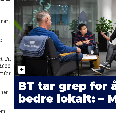
snart
or
.
t. Til
3.000
t for
BT tar grep for å
oner
bedre lokalt: – 
 om