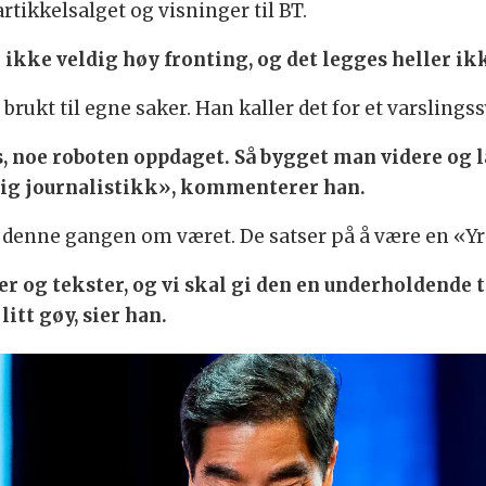
artikkelsalget og visninger til BT.
 ikke veldig høy fronting, og det legges heller ikk
brukt til egne saker. Han kaller det for et varslings
 noe roboten oppdaget. Så bygget man videre og la
lig journalistikk», kommenterer han.
, denne gangen om været. De satser på å være en «Yr l
er og tekster, og vi skal gi den en underholdende to
itt gøy, sier han.