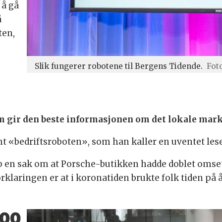
 å gå
å
ten,
Slik fungerer robotene til Bergens Tidende.
Fot
m gir den beste informasjonen om det lokale marke
amt «bedriftsroboten», som han kaller en uventet les
pp en sak om at Porsche-butikken hadde doblet omset
laringen er at i koronatiden brukte folk tiden på å
000