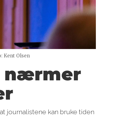
o: Kent Olsen
er nærmer
er
 at journalistene kan bruke tiden