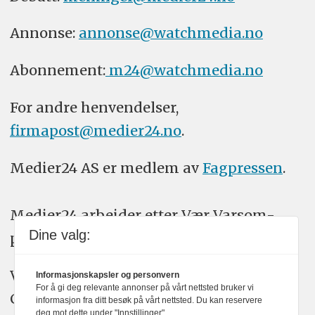
Annonse:
annonse@watchmedia.no
Abonnement:
m24@watchmedia.no
For andre henvendelser,
firmapost@medier24.no
.
Medier24 AS er medlem av
Fagpressen
.
Medier24 arbeider etter Vær Varsom-
Dine valg:
plakatens regler for god presseskikk.
Vi bruker KI-verktøy som ChatGPT,
Informasjonskapsler og personvern
For å gi deg relevante annonser på vårt nettsted bruker vi
Claude, og Gemini i journalistikken vår.
informasjon fra ditt besøk på vårt nettsted. Du kan reservere
deg mot dette under "Innstillinger".