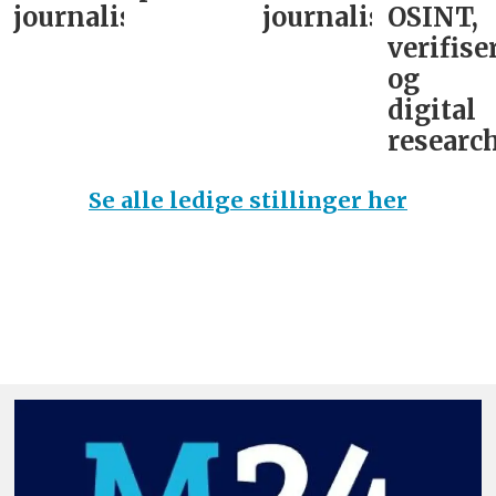
journalist
journalist
OSINT,
verifise
og
digital
research
Se alle ledige stillinger her