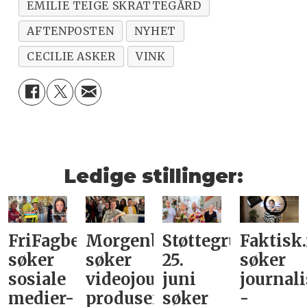
EMILIE TEIGE SKRATTEGÅRD
AFTENPOSTEN
NYHET
CECILIE ASKER
VINK
Ledige stillinger:
FriFagbevegelse
Morgenbladet
Støttegruppa
Faktisk
søker
søker
25.
søker
sosiale
videojournalist/podkast-
juni
journali
medier-
produsent
søker
-