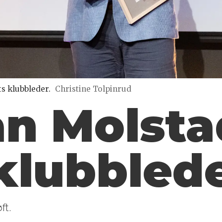
ts klubbleder.
Christine Tolpinrud
an Molsta
klubbled
ft.