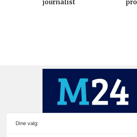
journalist
pro
Medier24 drives av Medier24 AS.
Dine valg:
Organisasjonsnummer: 815 450 132
Personvern/cookies