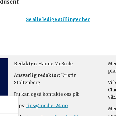
dusent
Se alle ledige stillinger her
Redaktør:
Hanne McBride
Med
pla
Ansvarlig redaktør:
Kristin
Stoltenberg
Vi 
Cla
Du kan også kontakte oss på:
vår.
Tips:
tips@medier24.no
Med
ans