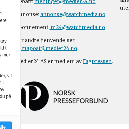
Debatt:
meninger@medier24.no
ute
i
Annonse:
annonse@watchmedia.no
vere
Abonnement:
m24@watchmedia.no
For andre henvendelser,
ktøy
firmapost@medier24.no
.
d til
es mer
Medier24 AS er medlem av
Fagpressen
.
r, vil
 i
 av
 du på
lle