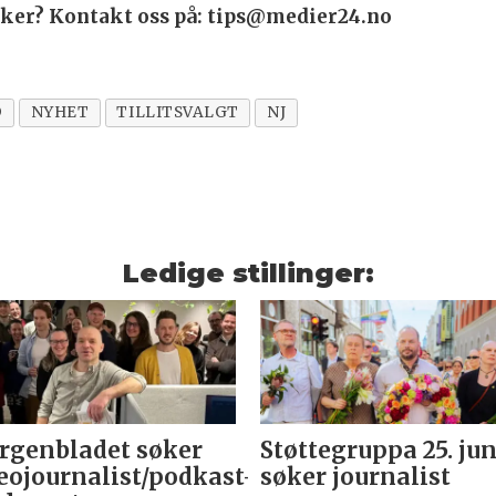
saker? Kontakt oss på: tips@medier24.no
D
NYHET
TILLITSVALGT
NJ
Ledige stillinger:
genbladet søker
Støttegruppa 25. jun
eojournalist/podkast-
søker journalist