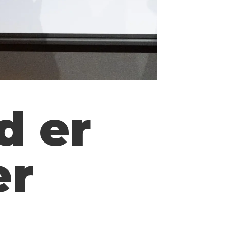
d er
er