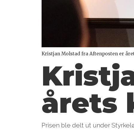
Kristjan Molstad fra Aftenposten er åre
Kristj
årets 
Prisen ble delt ut under Styrkelø