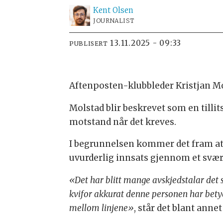
Kent
Olsen
JOURNALIST
13.11.2025 - 09:33
PUBLISERT
Aftenposten-klubbleder Kristjan M
Molstad blir beskrevet som en tilli
motstand når det kreves.
I begrunnelsen kommer det fram at f
uvurderlig innsats gjennom et svært
«Det har blitt mange avskjedstalar det
kvifor akkurat denne personen har betyd
mellom linjene»
, står det blant anne