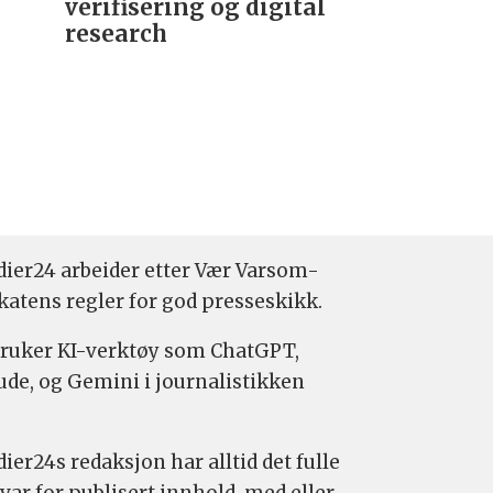
verifisering og digital
research­
ier24 arbeider etter Vær Varsom-
katens regler for god presseskikk.
bruker KI-verktøy som ChatGPT,
ude, og Gemini i journalistikken
ier24s redaksjon har alltid det fulle
var for publisert innhold, med eller