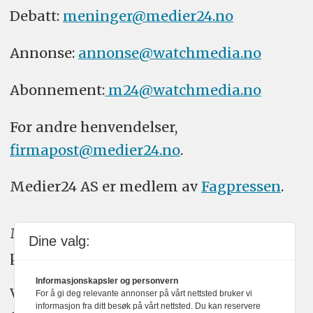
Debatt:
meninger@medier24.no
Annonse:
annonse@watchmedia.no
Abonnement:
m24@watchmedia.no
For andre henvendelser,
firmapost@medier24.no
.
Medier24 AS er medlem av
Fagpressen
.
Medier24 arbeider etter Vær Varsom-
Dine valg:
plakatens regler for god presseskikk.
Informasjonskapsler og personvern
Vi bruker KI-verktøy som ChatGPT,
For å gi deg relevante annonser på vårt nettsted bruker vi
informasjon fra ditt besøk på vårt nettsted. Du kan reservere