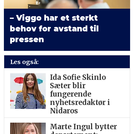
– Viggo har et sterkt
behov for avstand til
pressen
Les også:
Ida Sofie Skinlo
Sæter blir
fungerende
nyhetsredaktør i
Nidaros
Marte Ingul bytter