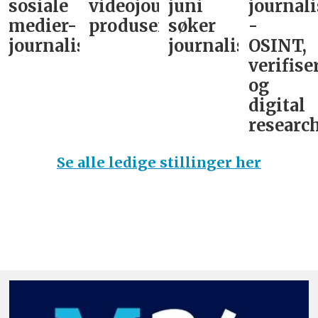
sosiale
videojournalist/podkast-
juni
journali
medier-
produsent
søker
-
journalist
journalist
OSINT,
verifise
og
digital
research
Se alle ledige stillinger her