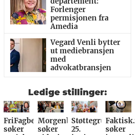
departement:
Forlenger
permisjonen fra
Amedia
Vegard Venli bytter
ut mediebransjen
med
advokatbransjen
Ledige stillinger:
FriFagbevegelse
Morgenbladet
Støttegruppa
Faktisk
søker
søker
25.
søker