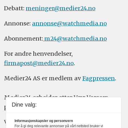
Debatt:
meninger@medier24.no
Annonse:
annonse@watchmedia.no
Abonnement:
m24@watchmedia.no
For andre henvendelser,
firmapost@medier24.no
.
Medier24 AS er medlem av
Fagpressen
.
Medier24 arbeider etter Vær Varsom-
Dine valg:
plakatens regler for god presseskikk.
Vi bruker KI-verktøy som ChatGPT,
Informasjonskapsler og personvern
For å gi deg relevante annonser på vårt nettsted bruker vi