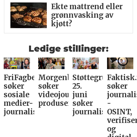
Ekte mattrend eller
grønnvasking av
kjøtt?
Ledige stillinger:
FriFagbevegelse
Morgenbladet
Støttegruppa
Faktisk
søker
søker
25.
søker
sosiale
videojournalist/podkast-
juni
journali
medier-
produsent
søker
-
journalist
journalist
OSINT,
verifise
og