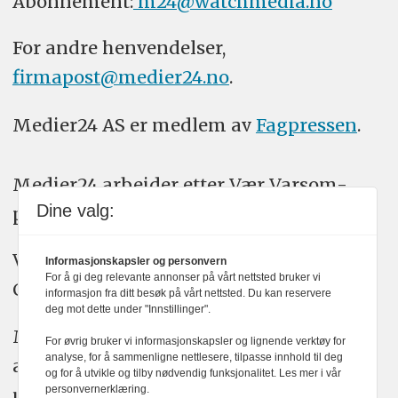
Abonnement:
m24@watchmedia.no
For andre henvendelser,
firmapost@medier24.no
.
Medier24 AS er medlem av
Fagpressen
.
Medier24 arbeider etter Vær Varsom-
Dine valg:
plakatens regler for god presseskikk.
Vi bruker KI-verktøy som ChatGPT,
Informasjonskapsler og personvern
For å gi deg relevante annonser på vårt nettsted bruker vi
Claude, og Gemini i journalistikken vår.
informasjon fra ditt besøk på vårt nettsted. Du kan reservere
deg mot dette under "Innstillinger".
Medier24s redaksjon har alltid det fulle
For øvrig bruker vi informasjonskapsler og lignende verktøy for
analyse, for å sammenligne nettlesere, tilpasse innhold til deg
ansvar for publisert innhold, med eller
og for å utvikle og tilby nødvendig funksjonalitet. Les mer i vår
personvernerklæring.
uten bruk av kunstig intelligens.