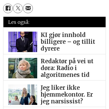
Les også:
KI gjør innhold
billigere – og tillit
dyrere
Redaktør på vei ut
døra: Radio i
algoritmenes tid
Jeg liker ikke
hjemme­kontor. Er
jeg narsissist?